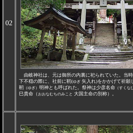
02
由岐神社は、元は御所の内裏に祀られていた。当時
下不穏の際に、社前に靭(
矢入れ)をかかげて祈願したところから、
ゆぎ
靭
明神とも呼ばれた。祭神は少彦名命
（ゆぎ）
（すくな
巳貴命（
大国主命の別称）。
おおなむちのみこと