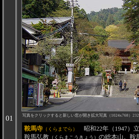
写真をクリックすると新しい窓が開き拡大写真
（
1024x768
）23
01
鞍馬寺
昭和22年（1947
（くらまでら）
鞍馬弘教
の総本山。鞍
（くらまこうきょう）