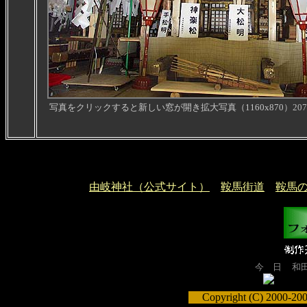
写真をクリックすると新しい窓が開き拡大写真（1160x870
）20
由岐神社（公式サイト）
鞍馬街道
鞍馬
今 日
和