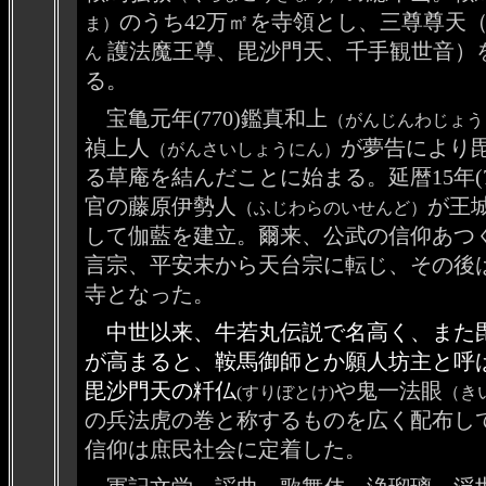
のうち42万㎡を寺領とし、三尊尊天
ま）
護法
魔王尊、毘沙門天、千手観世音
）
ん
る。
宝亀元年(770)鑑真和上
（がんじんわじょう
禎上人
が夢告により
（がんさいしょうにん）
る草庵を結んだことに始まる。延暦15年(7
官の
藤原伊勢人
が王
（ふじわらのいせんど）
して伽藍を建立。
爾来、公武の信仰あつ
言宗、平安末から天台宗に転じ、その後
寺となった。
中世以来、牛若丸伝説で名高く、また
が高まると、鞍馬御師とか願人坊主と呼
毘沙門天の粁仏
や鬼一法眼
(すりぼとけ)
（き
の兵法虎の巻と称するものを広く配布し
信仰は庶民社会に定着した。