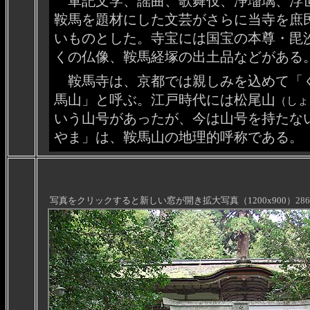
軍記文学、謡曲、歌舞伎、浄瑠璃、浮
鞍馬を題材にした文芸がさらに当寺を庶
いものとした。寺宝には国宝の本尊・毘
くの仏像、鞍馬経塚の出土品などがある
鞍馬寺は、京都では親しみを込めて「くら
馬山」と呼ぶ。江戸時代には松尾山
（しょ
いう山号があったが、今は山号を持たな
やま」は、鞍馬山の地理的呼称である。
写真をクリックすると新しい窓が開き拡大写真（1200x900
）28