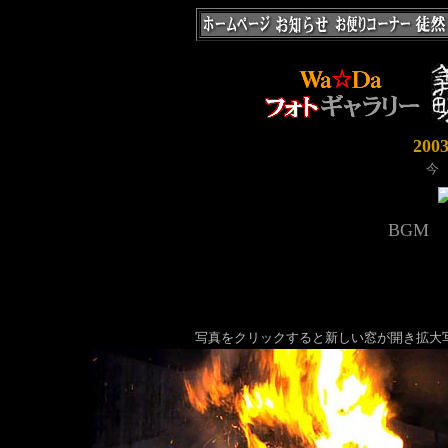
20
今
BGM
写真をクリックすると新しい窓が開き拡大