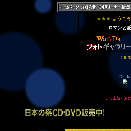
★★★
ようこ
ロマンと
20
今 日
♪ 大太鼓～海