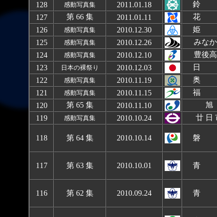
鈴
1
28
2011.01.1
8
感動写真集
第 66 集
花
1
27
2011.01.11
姫 
1
26
2010.12.30
感動写真集
みなか
1
25
2010.12.26
感動写真集
豊後高
1
24
2010.12.
10
感動写真集
日 
123
2010.12.03
日本の裸祭り
奥 
12
2
2010.11.19
感動写真集
福 
121
2010.11.1
5
感動写真集
第 65 集
旭
120
2010.11.10
廿 日
119
2010.10.24
感動写真集
118
第 64 集
2010.10.14
磐 
117
第 63 集
2010.10.01
青 
116
第 62 集
2010.09.24
青 