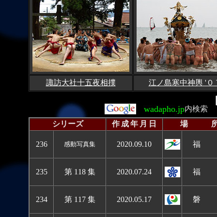
諏訪大社十五夜相撲
江ノ島寒中神輿 '０
wadapho.jp
内検索
シリーズ
作
成
年
月
日
場 
236
2020.09.10
福 
感動写真集
235
第 118 集
2020.07.24
福 
234
第 117 集
2020.05.17
磐 