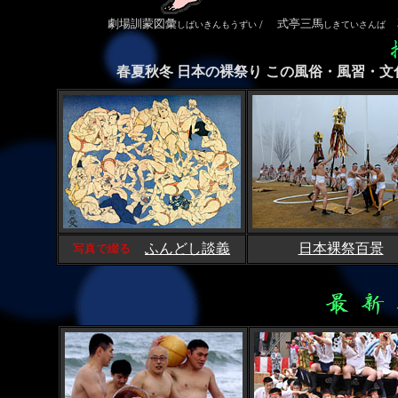
劇場訓蒙図彙
式亭三馬
享
/
しばいきんもうずい
しきていさんば
春夏秋冬 日本の裸祭り この風俗・風習・文
ふんどし談義
日本裸祭百景
写真で綴る