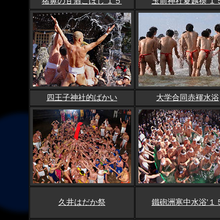
猪鼻の甘酒こぼし'１５
玉前神社夏越禊'１
四王子神社的ばかい
大学合同赤褌水浴
久井はだか祭
鐵砲洲寒中水浴'１