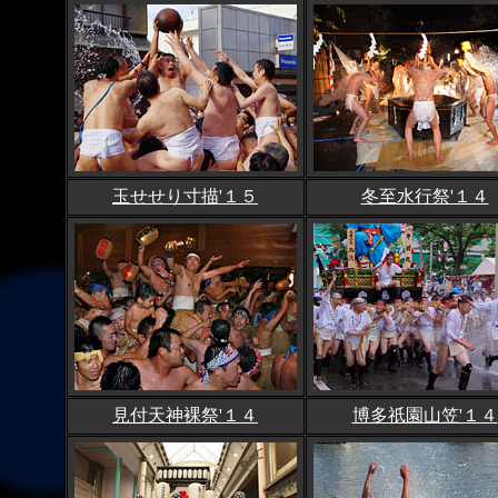
玉せせり寸描'１５
冬至水行祭'１４
見付天神裸祭'１４
博多祇園山笠'１４