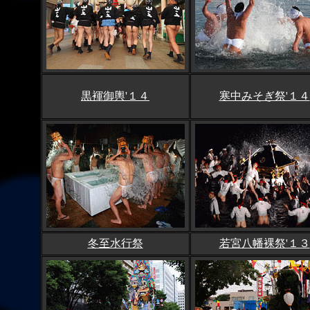
黒褌御輿'１４
寒中みそぎ祭'１４
冬至水行祭
若宮八幡裸祭'１３