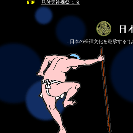
見付天神裸祭'１９
- 日本の裸褌文化を継承する"は