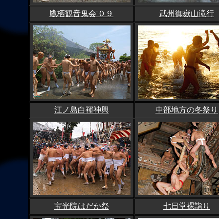
鷹栖観音鬼会'０９
武州御嶽山滝行
江ノ島白褌神輿
中部地方の冬祭り
宝光院はだか祭
七日堂裸詣り