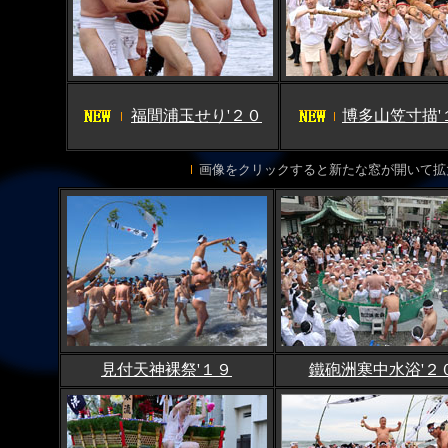
福間浦玉せり'２０
博多山笠寸描'
画像をクリックすると新たな窓が開いて拡
見付天神裸祭'１９
鐵砲洲寒中水浴'２