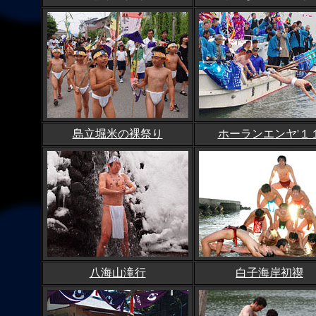
島立堀米の裸祭り
ホーランエンヤ'１
八海山滝行
白子海岸初禊