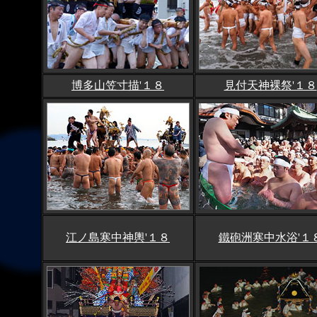
博多山笠寸描'１８
見付天神裸祭'１８
江ノ島寒中神輿'１８
鐵砲洲寒中水浴'１