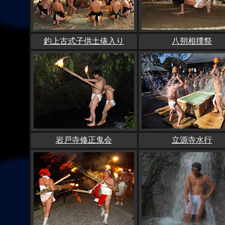
釣上古式子供土俵入り
八朔相撲祭
岩戸寺修正鬼会
立源寺水行