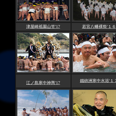
津屋崎祗園山笠'17
若宮八幡裸祭'１６
鐵砲洲寒中水浴'１
江ノ島寒中神輿'17