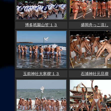
博多祇園山笠'１３
盛岡舟っこ流し
玉前神社大寒禊'１３
石浦神社元旦禊