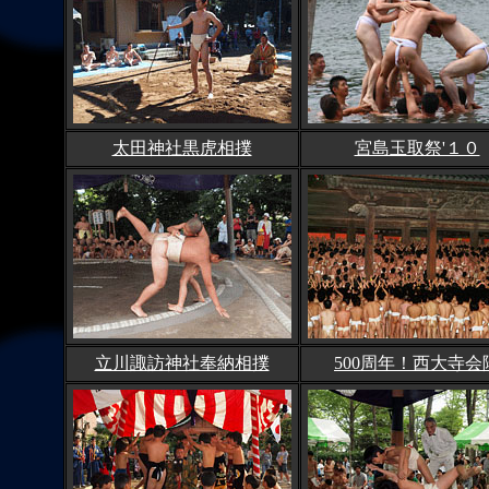
太田神社黒虎相撲
宮島玉取祭'１０
立川諏訪神社奉納相撲
500周年！西大寺会