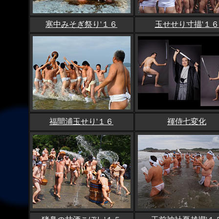
寒中みそぎ祭り'１６
玉せせり寸描'１６
福間浦玉せり'１６
褌侍七変化