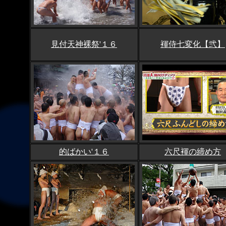
見付天神裸祭'１６
褌侍七変化【弐】
的ばかい'１６
六尺褌の締め方