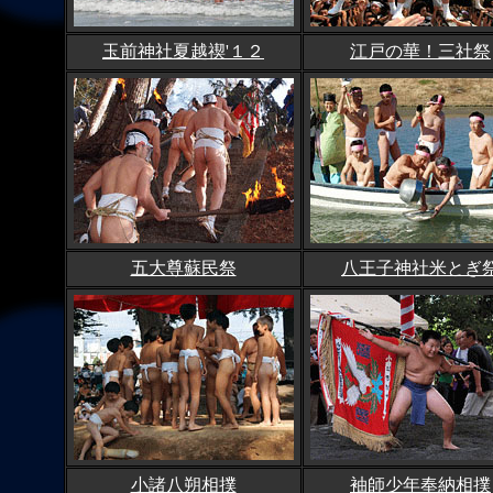
玉前神社夏越禊'１２
江戸の華！三社祭
五大尊蘇民祭
八王子神社米とぎ
小諸八朔相撲
袖師少年奉納相撲