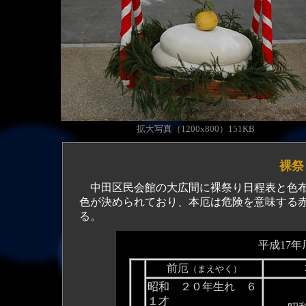
拡大写真（1200x800）151KB
裸祭
中田区民会館の大広間に裸祭り日程表と色布
色が決められており、本厄は危険を意味する
る。
平成17
前厄
（まえやく）
昭和 ２０年生れ ６
１才