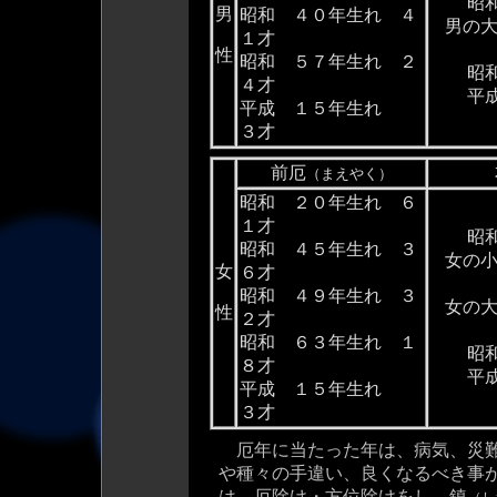
昭
男
昭和 ４０年生れ ４
男の
１才
性
昭和 ５７年生れ ２
昭
４才
平
平成 １５年生れ
３才
前厄
（まえやく）
昭和 ２０年生れ ６
１才
昭
昭和 ４５年生れ ３
女の
女
６才
昭和 ４９年生れ ３
女の
性
２才
昭和 ６３年生れ １
昭
８才
平
平成 １５年生れ
３才
厄年に当たった年は、病気、災難
や種々の手違い、良くなるべき事
は、厄除け・方位除けをし、鎮