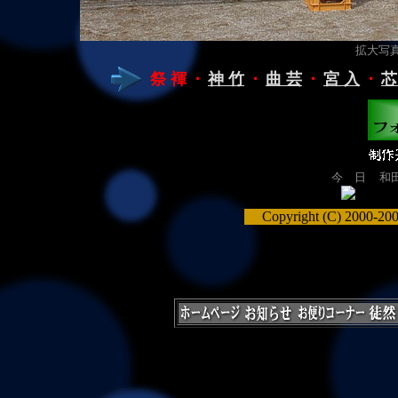
拡大写真（
祭 褌
・
神 竹
・
曲 芸
・
宮 入
・
芯
今 日
和