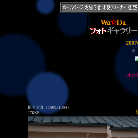
200
今
♪水の
拡大写真（1600x1064）
鬼やらひ
270KB