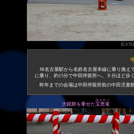
拡大写真
JR名古屋駅から名鉄名古屋本線に乗り換え
に乗り、約15分で中田停留所へ。５分ほど歩
昨年までの会場は中田停留所前の中田児童館
ほえかご
大鏡餅を乗せた
宝恵篭