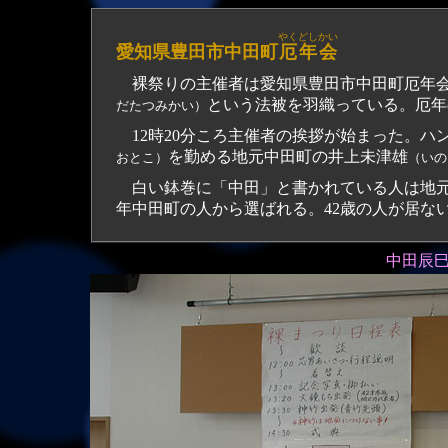
やくどしかい
愛知県豊田市中田町
厄年会
裸祭りの主催者は愛知県豊田市中田町厄年会
という法被を羽織っている。厄年
だたつみかい）
12時20分ころ主催者の挨拶が始まった。ハ
を勤める地元中田町の井上未津雄
おとこ）
（いの
白い鉢巻に「中田」と書かれている人は地元
年中田町の人から選ばれる。42歳の人が居な
中田辰