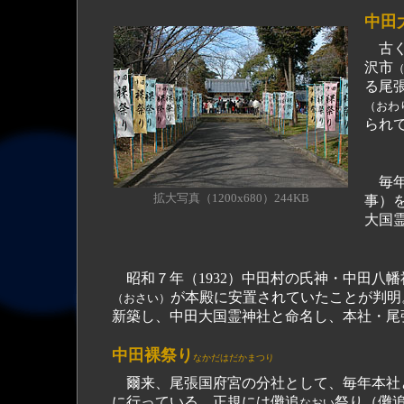
中田
古く
沢市
る尾
（おわ
られ
毎年
拡大写真（1200x680）244KB
事）
大国
昭和７年（1932）中田村の氏神・中田八幡
が本殿に安置されていたことが判明
（おさい）
新築し、中田大国霊神社と命名し、本社・尾
中田裸祭り
なかだはだかまつり
爾来、尾張国府宮の分社として、毎年本社と
に行っている。正規には儺追
祭り（儺
なおい