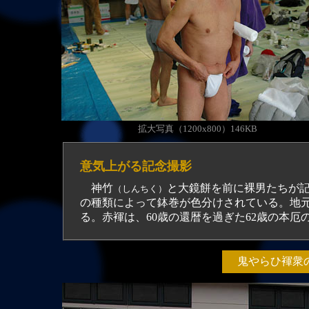
拡大写真（1200x800）146KB
意気上がる記念撮影
神竹
と大鏡餅を前に裸男たちが
（しんちく）
の種類によって鉢巻が色分けされている。地
る。赤褌は、60歳の還暦を過ぎた62歳の本厄
鬼やらひ褌衆