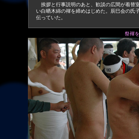
挨拶と行事説明のあと、歓談の広間が着替室
い白晒木綿の褌を締めはじめた。辰巳会の氏
伝っていた。
祭褌