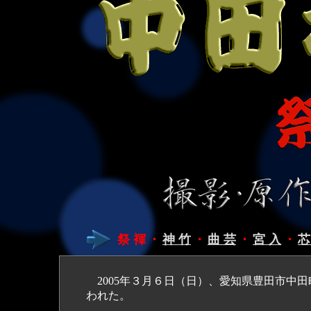
祭 褌
・
神 竹
・
曲 芸
・
宮 入
・
芯
2005年３月６日（日）、愛知県豊田市中田
われた。