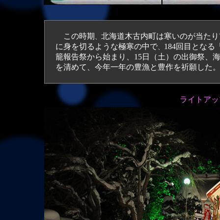
この時期
北海道木古内町は寒いのが当たり
、
に身を切るような極寒の中で
184回目とな
、
籠報告祭から始まり、15日（土）の出御祭、
を清めて、今年一年の豊漁と豊作を祈願した
ライトアッ