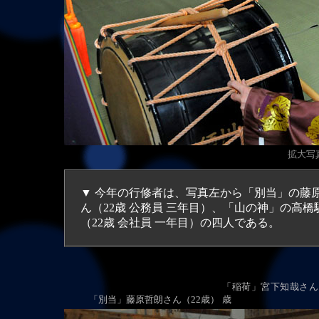
拡大写真（
▼ 今年の行修者は、写真左から「別当」の藤原
ん（22歳 公務員 三年目）、「山の神」の高橋
（22歳 会社員 一年目）の四人である。
「稲荷」宮下知哉さん
「別当」藤原哲朗さん（22歳）
歳