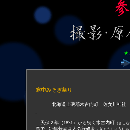
★
寒中みそぎ祭り
北海道上磯郡木古内町 佐女川神
天保２年（1831）から続く木古内町
（きこな
事で
毎年若者４人の行修者
、
（ぎょうしゅうしゃ