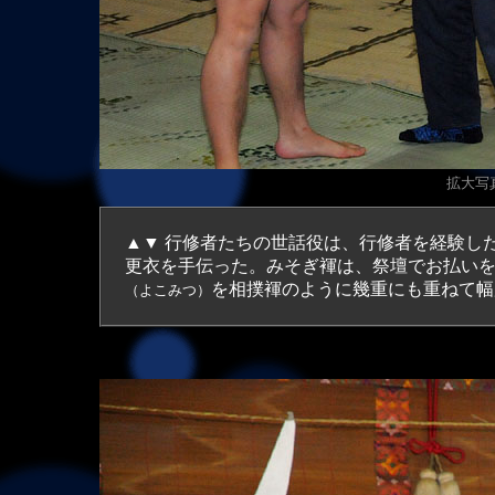
拡大写真（
▲▼ 行修者たちの世話役は、行修者を経験し
更衣を手伝った。みそぎ褌は、祭壇でお払い
を相撲褌のように幾重にも重ねて幅
（よこみつ）