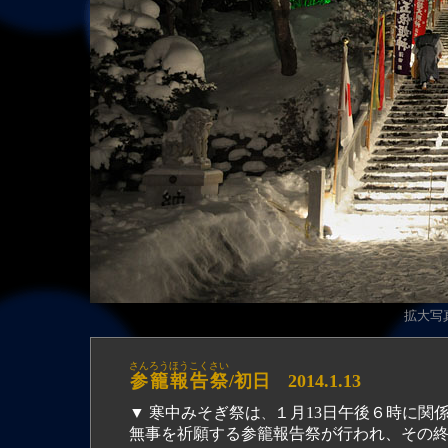
拡大写真（
さんろうほうこくさい
参籠報告祭
/初日 2014.1.13
▼ 寒中みそぎ祭は
１月13日午後６時に関
、
無事を祈願する参籠報告祭が行われ、その