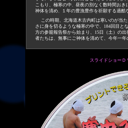
こもり、極寒の中
昼夜の別なく数時間おき
、
神体を清め
１年の豊漁豊作を祈願する過酷
、
この時期、北海道木古内町は寒いのが当た
さに身を切るような極寒の中で、184回目と
方の参籠報告祭から始まり、15日（土）の出
者たちは、無事にご神体を清めて、今年一年
スライドショーＤ