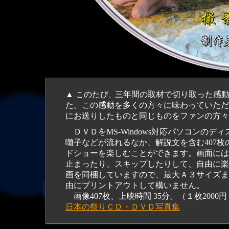
▲ このたび
三年間の取材で切り取った感
、
た。この感動を多くの方々に味わっていただき、
にお送りしたものと同じものをファンの方々
ＤＶＤをMS-Windows対応パソコンのディスク・ド
囃子などが流れるなか、
解説文を含む407枚
ドショーを楽しむことができます。画面には
止まったり、スキップしたりして、自由に楽
画を同梱していますので、最大Ａ３サイズま
由にプリントアウトして構いません。
画像407枚、上映時間 35分
日本の祭りＣＤ・ＤＶＤ写真集