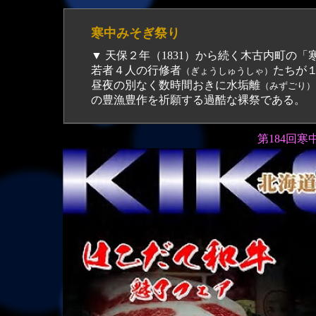
寒中みそぎ祭り
▼ 天保２年（1831）から続く木古内町の
若者４人の行修者
たちが１
（ぎょうしゅうしゃ）
昼夜の別なく数時間おきに水垢離
（みずごり）
の豊漁豊作を祈願する過酷な裸祭である。
第184回