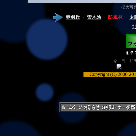
拡大写真（
赤羽丘
・
雪木陰
・
防風林
・
太
今 日
和