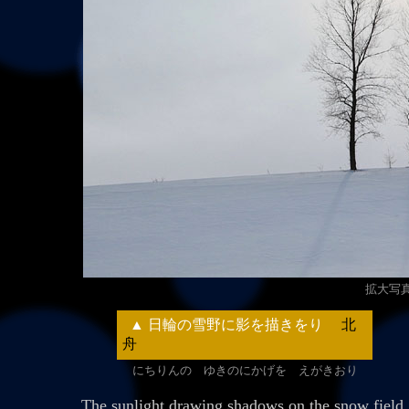
拡大写真（
▲ 日輪の雪野に影を描きをり
北
舟
にちりんの ゆきのにかげを えがきおり
The sunlight drawing shadows on the snow field.