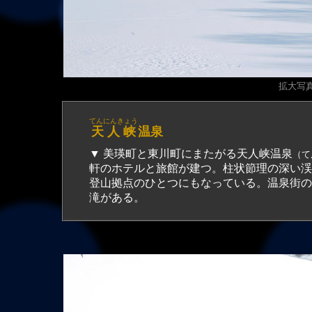
拡大写真（
てんにんきょう
天人峡
温泉
▼
美瑛町
と
東川町
にまたがる天人峡温泉
（て
軒のホテルと旅館が建つ。柱状節理の深い渓
登山拠点のひとつにもなっている。温泉街の
滝がある。