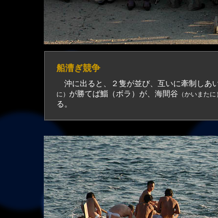
船漕ぎ競争
沖に出ると、２隻が並び、互いに牽制しあい
が勝てば鯔（ボラ）が、海間谷
に）
（かいまたに
る。