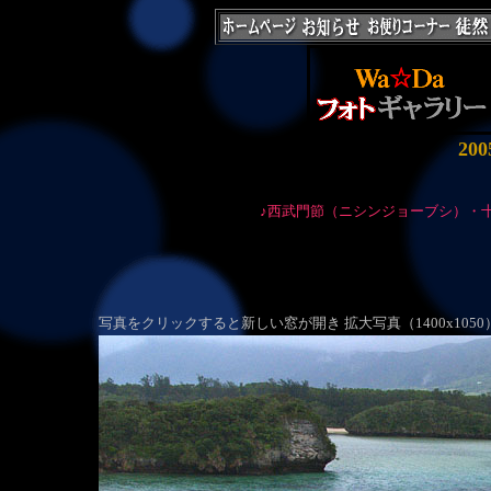
20
♪西武門節（ニシンジョーブシ）・
写真をクリックすると新しい窓が開き 拡