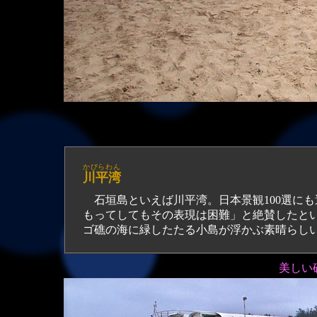
かびらわん
川平湾
石垣島といえば川平湾。日本景観100選に
もってしてもその表現は困難」と絶賛したと
ゴ礁の海に緑したたる小島が浮かぶ素晴らし
美しい