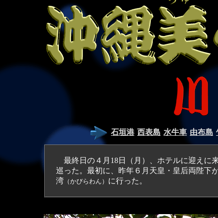
石垣港
西表島
水牛車
由布島
最終日の４月18日（月）、ホテルに迎えに
巡った。最初に、昨年６月天皇・皇后両陛下
湾
に行った。
（かびらわん）