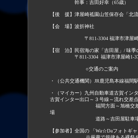
幹事：吉田好幸（65歳）
【後 援】津屋崎祗園山笠保存会「北
【会 場】波折神社
〒811-3304 福津市津屋崎4-33-1 T
【宿 泊】民宿海の家「吉田屋」/ 味
〒811-3304 福津市津屋崎1-37-27 TE
○交通のご案内
・（公共交通機関）JR鹿児島本線福間駅
・（マイカー）九州自動車道古賀インタ
古賀インター出口～３号線～流れ交差点
福間方面～旭橋交差点出光ＧＳ
場
道路～吉田屋駐車
【参加者】全国の 「Wa☆Daフォトギ
※厳粛で規律ある裸祭を行う模