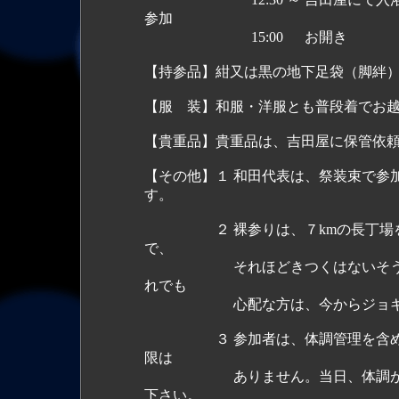
参加
15:00 お開き
【持参品】紺又は黒の地下足袋（脚絆
【服 装】和服・洋服とも普段着でお
【貴重品】貴重品は、吉田屋に保管依
【その他】１ 和田代表は、祭装束で参
す。
２ 裸参りは、７kmの長丁場を休
で、
それほどきつくはないそうなので
れでも
心配な方は、今からジョギングす
３ 参加者は、体調管理を含め、
限は
ありません。当日、体調が悪いと
下さい。