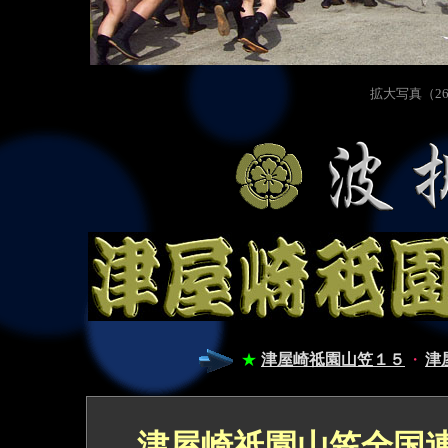
拡大写真（2600
★
津屋崎祗園山笠１５
・
津
津屋崎祗園山笠全国