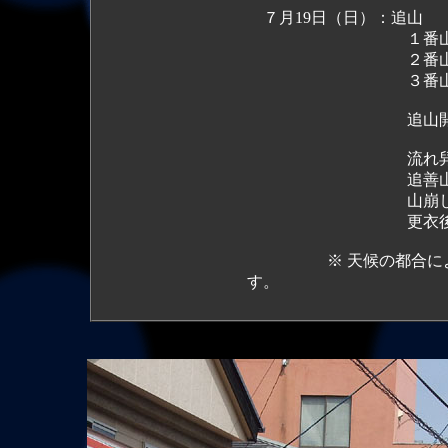
７月19日（日）：追山
１番山笠「午前8
２番山笠 １番
３番山笠 ２番
追山開始 午前
流れ舁（各山
追善山（物故者
山崩
更衣後直
※ 天候の都合により
す。