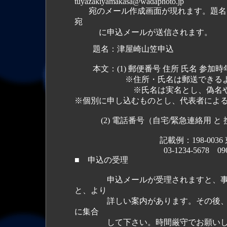
tuyazakiyamakasa@wadaphoto.jp
宛のメール作成画面が現れます。題名と
宛
に申込メールが送信されます。
題名：津屋崎山笠申込
本文：(1) 郵便番号 住所 氏名 参加時
※住所・氏名は郵送できるように
※氏名は実名とし、偽名やハンド
※個別に申し込むものとし、代表者によ
(2) 電話番号（自宅/緊急連絡用 と
記載例：198-0036 東京都青梅
03-1234-5678 090-123
■ 申込の受理
申込メールが受理されますと、事務
と、より
詳しい案内があります。その後、必要な
に集合
して下さい。時間厳守でお願いし