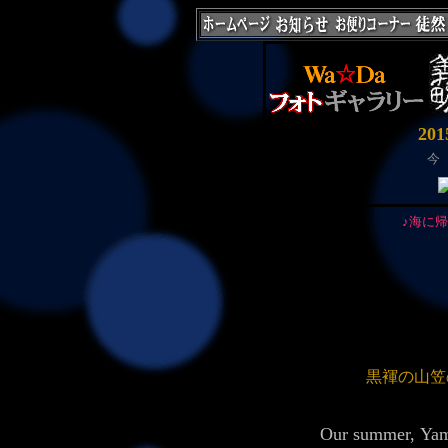
20
今
♪海に
黒褌の山
Our summer, Yam