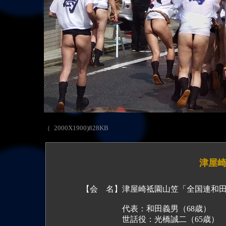
拡
（2000X1900)828KB
撮影
津屋
【会 名】津屋崎祗園山笠「全国連和田
代表：和田義男（68歳）
世話役：光橋誠二（65歳） 新