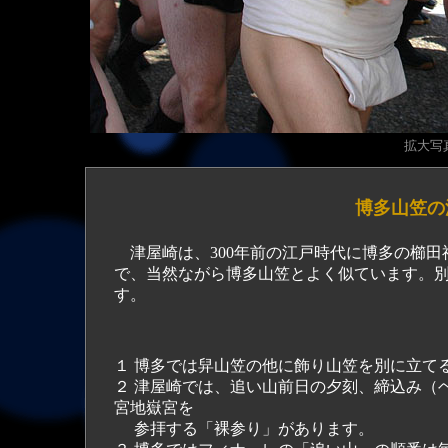
拡大写真（
博多山笠の
津屋崎は、300年前の江戸時代に博多の櫛田
で、当然ながら博多山笠とよく似ています。
す。
主な
１ 博多では舁山笠の他に飾り山笠を別に立て
２ 津屋崎では、追い山前日の夕刻、締込み（
宮地嶽宮を
参拝する「裸参り」があります。