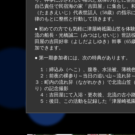
自己責任で民宿海の家「吉田屋」に集合し、和
（たまきえいじ）代表世話人（58歳）の指示
律のもとに整然と行動して頂きます。
● 初めての方でも気軽に津屋崎祗園山笠を体
流の船長・光橋誠二（みつはしせいじ）世話役
田屋の吉田好幸（よしだよしゆき）幹事（65
加できます。
● 第一期参加者には、次の特典があります。
１：締込み（ヘこ）、腹巻、水法被、薄桃色
２：前夜の裸参り～当日の追い山～流れ舁～
３：町内の流れ舁（ながれかき）で北流山笠
り）の記念撮影
４：吉田屋にて入浴・更衣後、北流の古小路
５：後日、この活動を記録した「津屋崎祗園