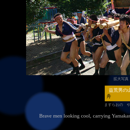
拡大写真（2
益荒男の
舟