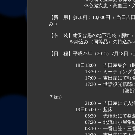
※心臓疾患・高血圧・入墨・興
【費 用】参加料：10,000円（ 当
み ）
【衣 装】紺又は黒の地下足袋（脚絆
※締込み（同等品）の持込み可。
【日 程】平成27年（2015）7月18日
18日13:00 吉田屋
17:00 ～ 吉田屋にて軽
17:30 ～ 世話役光橋邸にて
（波折宮～金比羅宮～宮地岳宮 参拝 ゆっくりの駆け足約
７km）
21:00 ～ 吉田屋にて入浴
19日05:00 ～ 起床
05:30 光橋
07:20 ～ 北流山小屋集
08:10 ～ 一番山笠～三番山笠
12:30 ～ 吉田屋にて入浴・