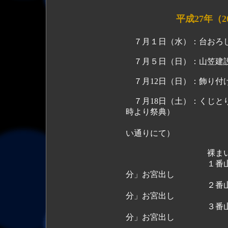
平成27年（
７月１日（水）：台おろ
７月５日（日）：山笠建設
７月12日（日）：飾り付
７月18日（土）：くじと
時より祭典）
※ 集団山見せ
い通りにて）
裸まい
１番山笠「18時4
分」お宮出し
２番山笠「18時5
分」お宮出し
３番山笠「18時5
分」お宮出し