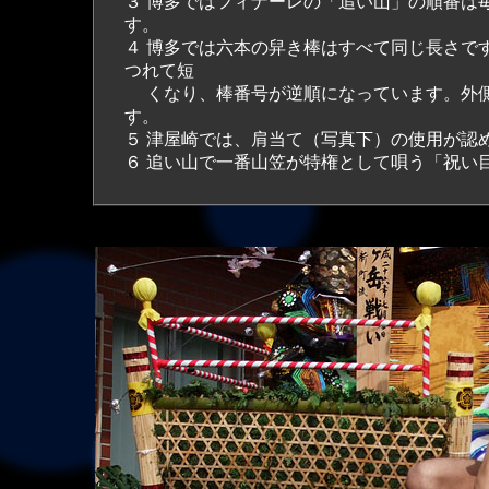
３ 博多ではフィナーレの「追い山」の順番は
す。
４ 博多では六本の舁き棒はすべて同じ長さで
つれて短
くなり、棒番号が逆順になっています。外側
す。
５ 津屋崎では、肩当て（写真下）の使用が認
６ 追い山で一番山笠が特権として唄う「祝い