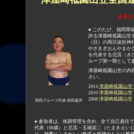
６月2
● このたび、福岡
誇る津屋崎祗園山笠を体
（日）の両日波折神
やざきぎおんやまか
を代表する北流（き
ループ第一期として
津屋崎祗園山笠の内容
さい。
2014
津屋崎祗園山笠
2010
津屋崎祗園山笠
2008
津屋崎祗園山笠
和田グループ代表
和田義
男
● 参加者は、体調管理を含め、全て自己責任
代表（68歳）と北流・玉城栄二（たまきえい
り、神事にふさわしい格式と規律のもとに整然