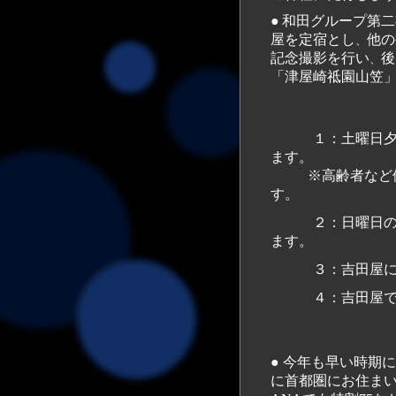
●
和田グループ第二
屋を定宿とし
他の
、
記念撮影を行い
後
、
「津屋崎祗園山笠
１：土曜日夕刻の
ます。
※高齢者など
す。
２：日曜日の宮入
ます。
３：吉田屋に引
４：吉田屋で更
● 今年も早い時期に募集広告を出しましたが、早割航空券などを利用できるようにするためです。特
に首都圏にお住まい