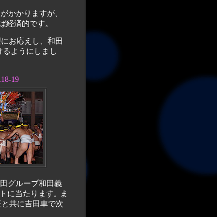
用がかかりますが、
ば経済的です。
にお応えし、和田
けるようにしまし
8-19
ートに当たります
ま
。
班と共に吉田車で次
。