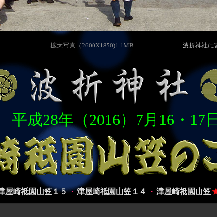
拡大写真（2600X1850)1.1MB
波折神社に
平成28年（2016）7月16・17
津屋崎祗園山笠１５
・
津屋崎祗園山笠１４
・
津屋崎祗園山笠