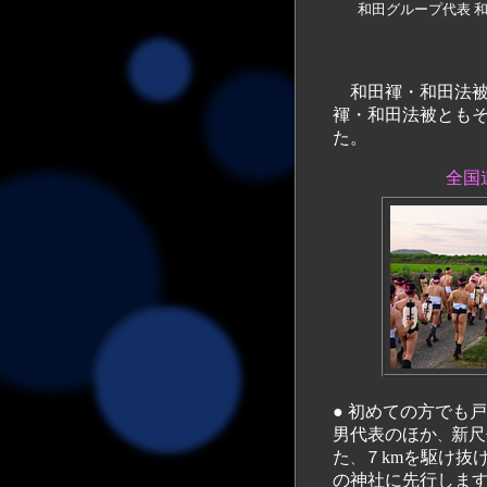
和田グループ代表
和田褌・和田法被
褌・
和田法被ともそ
た。
全国連
● 初めての方でも戸惑うことなく安全に津屋崎祗園山笠を体験して頂けるよう、和田グループ和田義
男代表のほか
新尺
、
た
７kmを駆け抜
、
の神社に先行しま