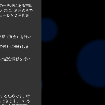
の一等地にある吉田
と共に
適時適所で
、
ョーＤＶＤ写真集
祭（直会）を行い
で神社に先行しま
の記念撮影を行い
できます。JALや