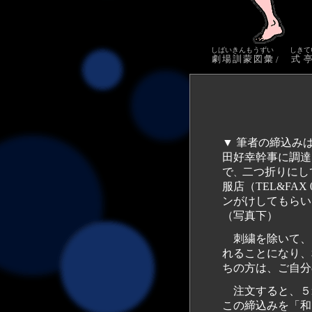
しばいきんもうずい
しきて
劇場訓蒙図彙
式
/
▼ 筆者の締込み
田好幸幹事に調達
で
二つ折りにして
、
服店（TEL&FAX
ンがけしてもらい
（写真下）
刺繍を除いて、こ
れることになり、
ちの方は、ご自分の
注文すると、５
この締込みを「和