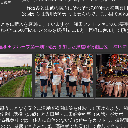
和田義
男
締込みと法被の購入にそれぞれ7,000円と初期費
次回からは費用がかかりませんので、長い目で見れ
ともに購入を原則にしていますが、和田フォトファンのご要望
れぞれ2,500円のレンタルを選択肢に加え、気軽に参加して頂
和田グループ第一期10名が参加した津屋崎祇園山笠 2015.07.1
俊勝世話役（55歳）と吉田屋・吉田好幸幹事（66歳）がサポ
ける裸参りでは、体力に自信のない方は途中をカットし、撮影
すので、健康でさえあれば、高齢者でも安心して参加できます