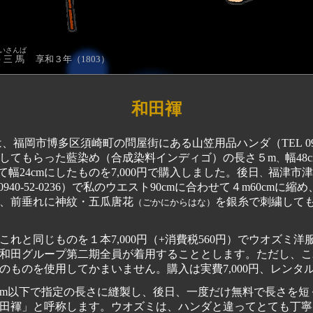
いさんば
亭三馬
享和３年（1803）
和田褌
は、福岡
市博多区須崎町の問屋街にある山笠用品ハンダ（TEL 092-2
してもらった藍染め（合成染料インディゴ）の長さ５m
幅4
、
幅24cmにしたものを7,000円で購入しました。後日
福津市津
、
 0940-52-0236）で私のウエスト90cmに合わせて４m60cmに
、前垂れに神紋・五瓜唐花
を銀糸で刺繍して
（ごかにからはな）
れと同じものを１本7,000円（+消費税560円）でウオズミ洋
和田グループ第二期全員が着用することとします。ただし、こ
ものを使用してかまいません。購入は実費7,000円、レンタルは
m以下で指定の長さに縫製し、後日、一度だけ無料で長さを短
田褌」と呼称します。ウオズミは、ハンダと違ってとても丁寧