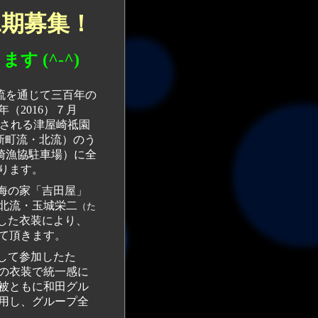
二期募集！
高齢者など体力に自信のない方も安心して参加できます (^-^)
流を通じて三百年の
（2016）７月
される津屋崎祗園
新町流・北流）のう
崎漁協駐車場）に全
ります。
海の家「吉田屋」
と北流・玉城栄二
（た
した衣装により、
て頂きます。
の衣装で統一感に
被ともに和田グル
用し、グループ全