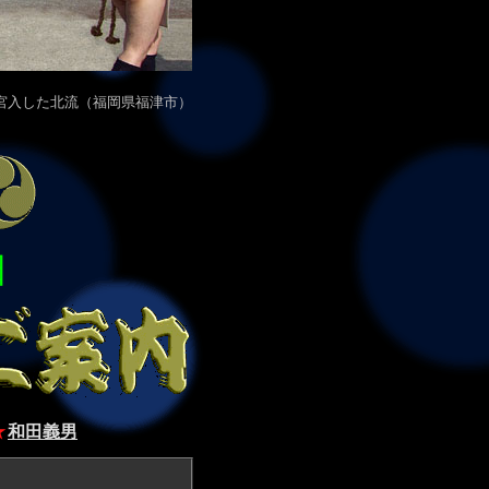
宮入した北流
（福岡県福津市）
日
★
和田義男