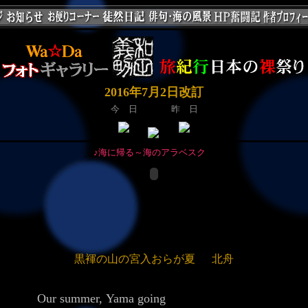
2016年7月2日改訂
今 日
昨 日
♪海に帰る～海のアラベスク
黒褌の山の宮入おらが夏 北舟
Our summer, Yama going