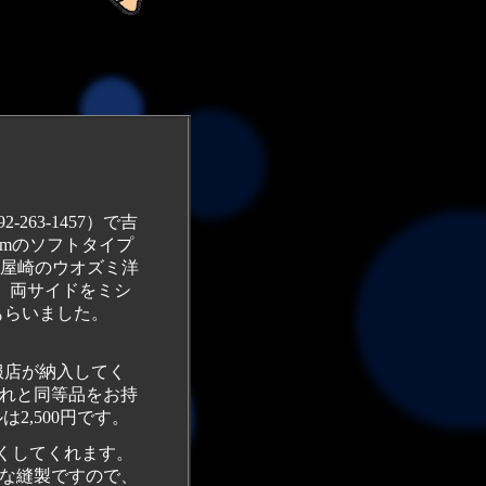
63-1457）で吉
8cmのソフトタイプ
屋崎のウオズミ洋
縮め、両サイドをミシ
もらいました。
服店が納入してく
れと同等品をお持
2,500円です。
くしてくれます。
な縫製ですので、