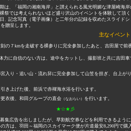
期は
「福岡の湘南海岸」と讃えられる風光明媚な津屋崎海岸
、
裸祭では考えられないほど盛り沢山のイベントを体験して頂く
日
記念写真（電子画像）と二年分の記録を収めたスライドシ
、
」を贈呈します。
主なイベント
７kmを走破する裸参りに完全参加したあと、吉田屋で前夜
体力に自信のない方は、途中をカットし、撮影班と共に吉田車
り・追い山・流れ舁に完全参加して山笠を担ぎ、台上がり
き上げた後、前浜で赤褌海水浴を行います。
衣後、和田グループの直会
を行います。
（なおらい）
★☆★彡
の方は、羽田～福岡のスカイマーク便が片道最安8,290円で購入