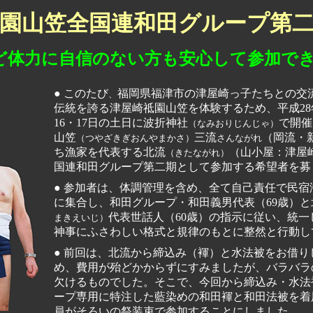
園山笠全国連和田グループ第
● このたび
福岡県福津市の津屋崎っ子たちとの交
、
伝統を誇る津屋崎祗園山笠を体験するため、平成28年
16・17日の土日に波折神社
で開催
（なみおりじんじゃ）
山笠
三流
（岡流・
（つやざきぎおんやまかさ）
さんながれ
ち漁家を代表する北流
（山小屋：津屋
（きたながれ）
国連和田グループ第二期として参加する希望者を募
● 参加者は、体調管理を含め、全て自己責任で民宿
に集合し、和田グループ・和田義男代表（69歳）
代表世話人（60歳）の指示に従い、統一
まきえいじ）
神事にふさわしい格式と規律のもとに整然と行動し
● 前回は、北流から締込み（褌）と水法被をお借りして参加したた
め、費用が殆どかからずにすみましたが、バラバラ
欠けるものでした。そこで、今回から締込み・水法
ープ専用に特注した藍染めの和田褌と和田法被を着
員がそろいの祭装束で参加することにしました。