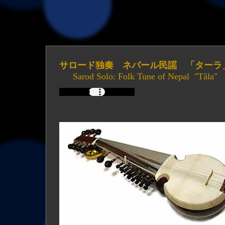
サロード独奏 ネパール民謡 「ターラ
Sarod Solo: Folk Tune of Nepal "Tãla"