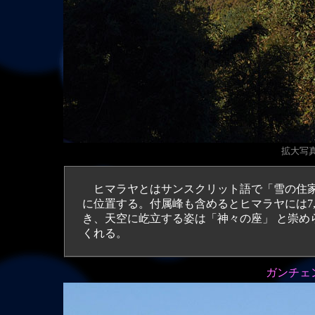
拡大写真（
ヒマラヤとはサンスクリット語で「雪の住家」の
に位置する。付属峰も含めるとヒマラヤには7,
き、天空に屹立する姿は「神々の座」 と崇め
くれる。
ガンチェン