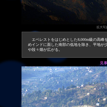
拡大写真
エベレストをはじめとした8,000m級の高
めインドに面した南部の低地を除き、平地が
や段々畑が広がる。
見