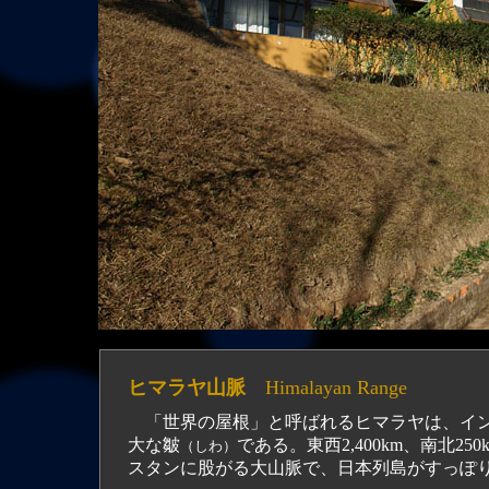
ヒマラヤ山脈
Himalayan Range
「世界の屋根」と呼ばれるヒマラヤは、イン
大な皺
である。東西2,400km、南北
（しわ）
スタンに股がる大山脈で、日本列島がすっぽ