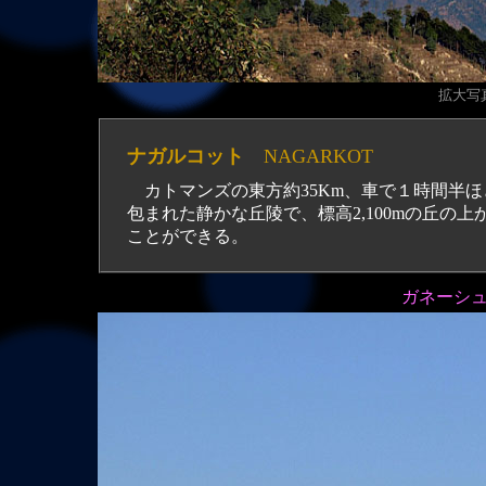
拡大写真
ナガルコット
NAGARKOT
カトマンズの東方約35Km、車で１時間半
包まれた静かな丘陵で、標高2,100mの丘の上
ことができる。
ガネーシュ