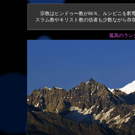
宗教はヒンドゥー教が86％、ルンビニを釈
スラム教やキリスト教の信者も少数ながら存
孤高のランタ