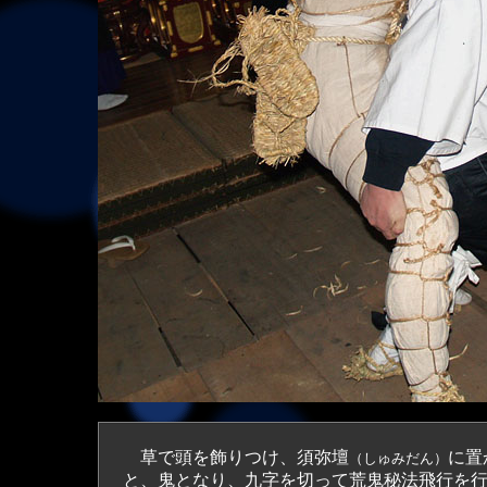
草で頭を飾りつけ、須弥壇
に置
（しゅみだん）
と、鬼となり、九字を切って荒鬼秘法飛行を