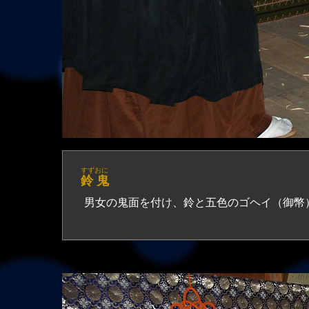
すずおに
鈴 鬼
男女の鬼面を付け、鈴と五色のゴヘイ（御幣