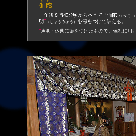
かだ
伽 陀
午後８時45分頃から本堂で「伽陀
（かだ）
*
明
を節をつけて唱える。
（しょうみょう）
*
声明
仏典に節をつけたもので、儀礼に用
：