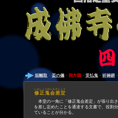
垢離取
・
盃の儀
・
四方固
・
災払鬼
・
祈祷廻
しゅしょうおにえさじょう
修正鬼会差定
本堂の一角に「修正鬼会差定」が張り出さ
を差し定めたことを通達する文書で、役割
ていることが分かる。