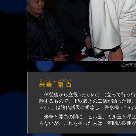
拡大写真（
まいけ
・
かいびゃく
米 華
開 白
休憩後から立役
（立って行う行
（たちやく）
願するもので、下駄履きの二僧が踊った後
」は諸仏諸天に祈念し、香水棒
ゃく）
（こうず
米華と開白の間に、ヒル玉、ミル玉と呼ば
らないが、これを拾った人は一年間の良運