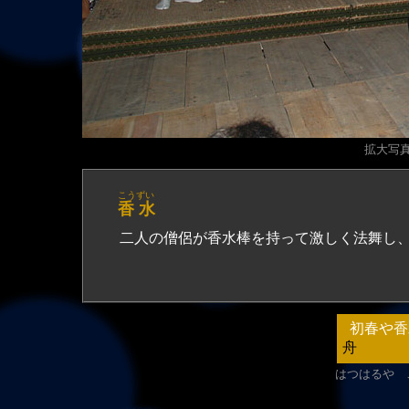
拡大写真（
こうずい
香 水
二人の僧侶が香水棒を持って激しく法舞し
初春や香
舟
はつはるや 