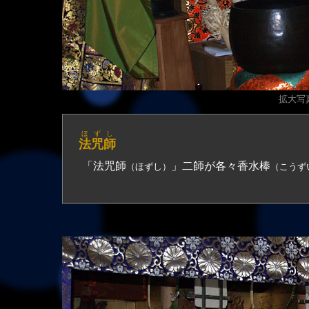
拡大写真（
ほずし
法咒師
「法咒師
」二師が各々香水棒
（ほずし）
（こうず