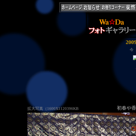
20
今
初春や
拡大写真（1600X1120396KB