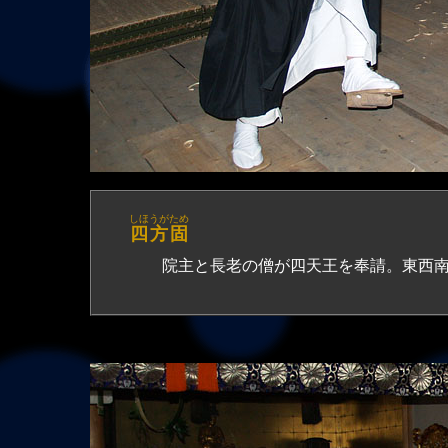
しほうがため
四方固
院主と長老の僧が四天王を奉請。東西南