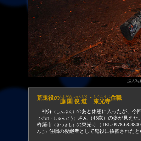
拡大写真（
荒鬼役の
ふじぞのしゅんどう
・
とうこうじ
住職
藤園俊道
東光寺
神分
のあと休憩に入ったが、今
（しんぶん）
さん（45歳）の姿が見え
じぞの・しゅんどう）
杵築市
の東光寺（TEL:0978-6
（きつきし）
住職の後継者として鬼役に抜擢されたと
んじ）