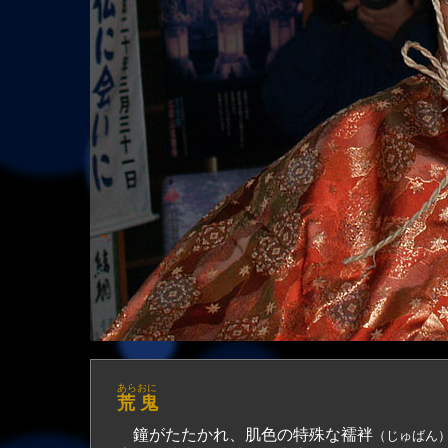
あらおに
荒 鬼
鐘がたたかれ、肌色の特殊な襦袢
（じゅばん