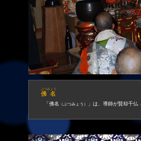
ぶつみょう
佛 名
「佛名
」は、導師が賢却千仏
（ぶつみょう）