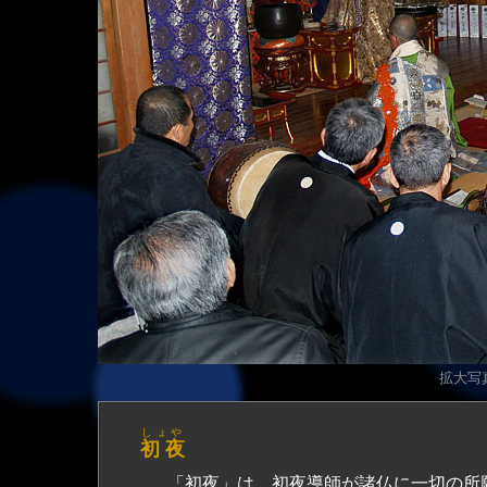
拡大写真（
しょや
初 夜
「初夜」は、初夜導師が諸仏に一切の所