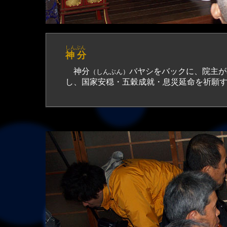
しんぶん
神 分
神分
バヤシをバックに、院主が
（しんぶん）
し、国家安穏・五穀成就・息災延命を祈願