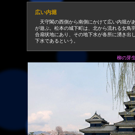
広い内堀
天守閣の西側から南側にかけて広い内堀が
が遊ぶ。松本の城下町は、北から流れる女鳥
合扇状地にあり、その地下水が各所に湧き出
下水であるという。
柳の芽