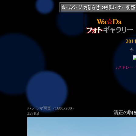
20
今
♪
メドレー
パノラマ写真（1600x900）
清正の駒
227KB