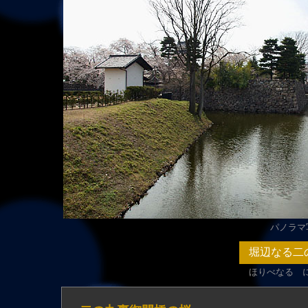
パノラマ写
堀辺なる
二
ほりべなる 