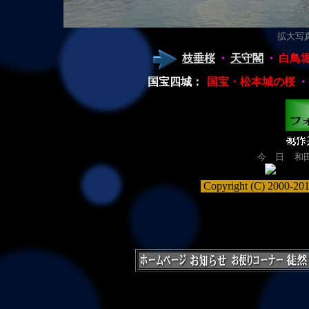
拡大写真（
枝垂桜
・
天守閣
・
白鳥
国宝四城：
国宝・松本城の桜
・
今 日
和