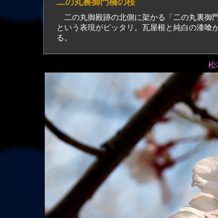
二の丸裏御門橋の桜
二の丸御殿跡の北側に架かる「二の丸裏御門
という表現がピッタリ。瓦屋根と純白の漆喰
る。
松