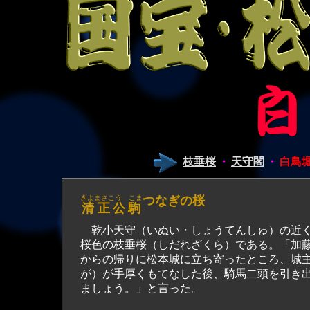
枝垂桜
・
天守閣
・
白鳥
きよまさこう こま
つなぎの桜
清正公駒
乾小天守（いぬい・しょうてんしゅ）の近く
桜色の枝垂桜（しだれざくら）である。「加
からの帰りに松本城に立ち寄ったところ、城
が）が手厚くもてなした後、騎馬二頭を引き
ましょう。」と言った。