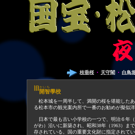
枝垂桜
・
天守閣
・
白鳥
旧
かいち
開智
學校
松本城を一周半して、満開の桜を堪能したあ
る松本市の観光案内所で一番のお勧めが擬似洋
日本で最も古い小学校の一つで、明治６年（18
がわ）沿いに新築され、昭和38年（1963）
存されている。国の重要文化財に指定されてい