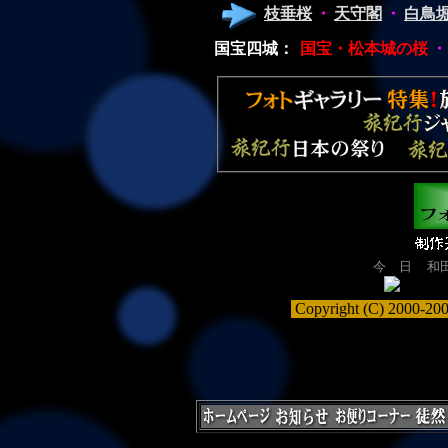
枝垂桜
・
天守閣
・
白鳥
国宝四城：
国宝・松本城の桜
・
今 日
和