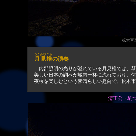
拡大写真（
つきみやぐら
月見櫓
の演奏
内部照明の光りが溢れている月見櫓では、琴
美しい日本の調べが城内一杯に流れており、何
夜桜を楽しむという素晴らしい趣向で、松本市
清正公・駒