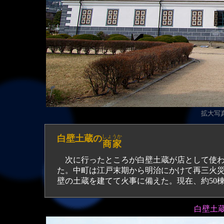
拡大写真（
白壁土蔵の
しょうか
商家
次に行ったところが白壁土蔵が店として使わ
た。中町は江戸末期から明治にかけて再三火
壁の土蔵を建てて火事に備えた。現在、約50
白壁土