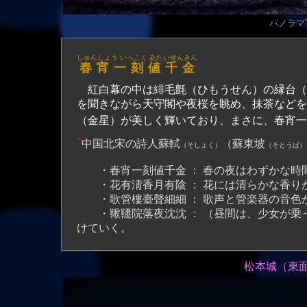
パノラマ写
しゅんしょう いっこく あたいせんきん
春宵一刻値千金
紅白幕の中は緋毛氈（ひもうせん）の縁台（
を聞きながら天守閣や夜桜を眺め、抹茶などを
（金星）が美しく輝いており、まさに、春宵一
*
中国北宋の詩人
蘇軾
（蘇東坡
（そしょく）
（そとうば）
・春宵一刻値千金 ： 春の夜はわずかな時
・花有淸香月有陰 ： 花には清らかな香り
・歌管樓臺聲細細 ： 歌声と管楽器の音色
・鞦韆院落夜沈沈 ： （昼間は、少女が乗
けていく。
松本城（東