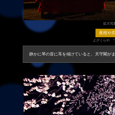
拡大写真（
夜桜や
よざくらや 
静かに琴の音に耳を傾けていると、天守閣が