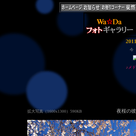
20
今
♪
メド
夜桜の
拡大写真（1600x1300）590KB