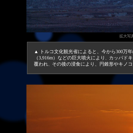
拡大写真（
▲ トルコ文化観光省によると、今から300万年
（3,916m）などの巨大噴火により
カッパドキ
、
覆われ
その後の浸食により、円錐形やキノコ
、