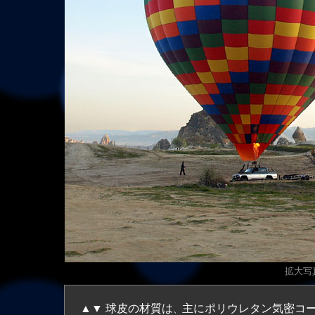
拡大
写真
▲▼ 球皮の材質は
主にポリウレタン気密コ
、