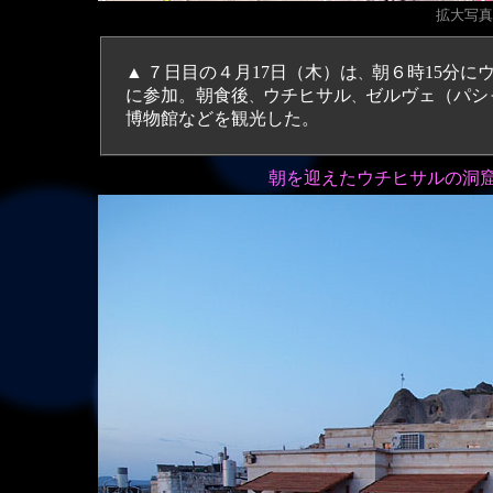
拡大
写真（
▲
７日目の４月17日（木）は
朝６時15分に
、
に参加。朝食後
ウチヒサル
ゼルヴェ（パシ
、
、
博物館などを観光した。
朝を迎えたウチヒサルの洞窟