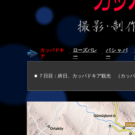
カッパドキ
ローズバレ
パシャバ
・
・
・
ア
ー
ー
■ ７日目：終日、カッパドキア観光 （カッ