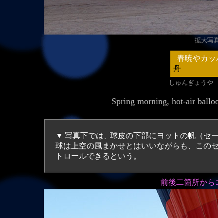
拡大写真（
春暁やカッ
舟
しゅんぎょうや
Spring morning, hot-air ball
▼
写真下では
球皮の下部にヨットの帆（セ
、
球は上空の風まかせとはいいながらも、この
トロールできるという。
前後二箇所から