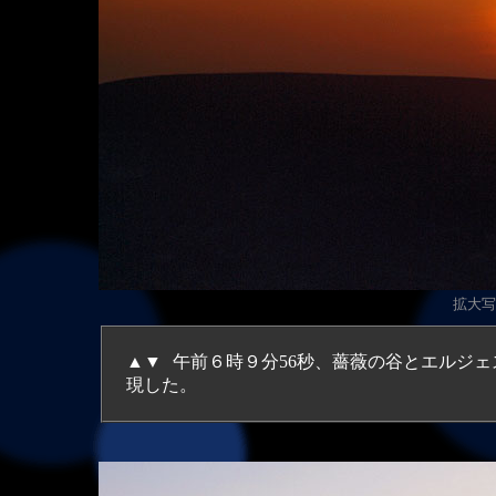
拡大
写
▲▼
午前６時９分56秒、薔薇の谷とエルジ
現した。