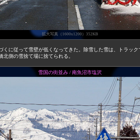
拡大写真（1600x1200）352KB
くに従って雪壁が低くなってきた。除雪した雪は、トラック
橋北側の雪捨て場に捨てられる。
雪国の街並み / 南魚沼市塩沢