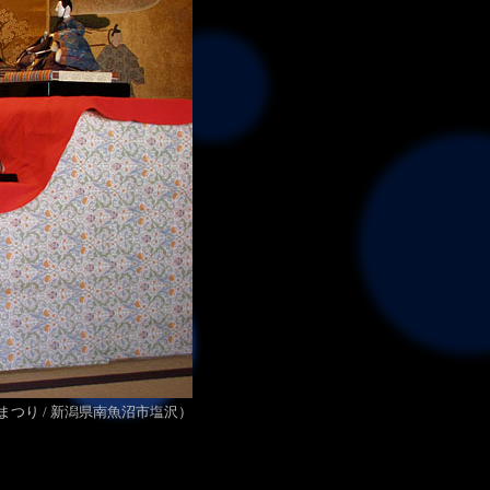
まつり
/
新潟県南魚沼市塩沢）