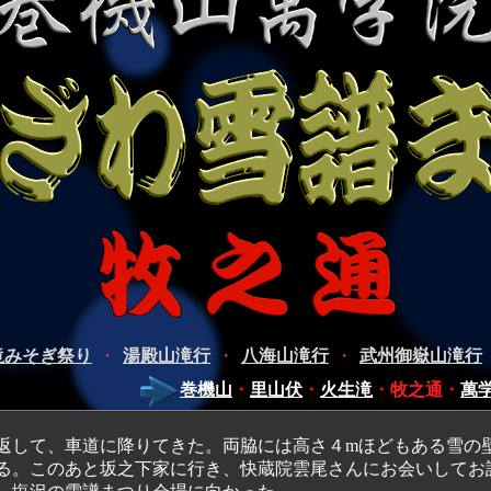
滝みそぎ祭り
・
湯殿山滝行
・
八海山滝行
・
武州御嶽山滝行
巻機山
・
里山伏
・
火生滝
・
牧之通
・
萬
して、車道に降りてきた。両脇には高さ４mほどもある雪の
る。このあと坂之下家に行き、快蔵院雲尾さんにお会いしてお