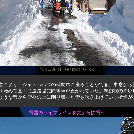
拡大写真（1400x1050）236KB
により、シャトルバスの補助席に座ることができ、車窓から
り始めて直ぐに道路脇に除雪車が置かれていた。螺旋状の赤い
ような管から雪壁の上に削り取った雪を吹き上げていく構造が
雪国のライフラインを支える除雪車