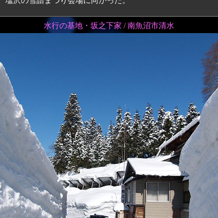
、塩沢の雪譜まつり会場に向かった。
水行の基地・坂之下家 / 南魚沼市清水