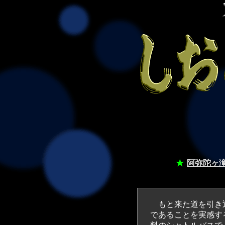
★
阿弥陀ヶ
もと来た道を引き返
であることを実感す