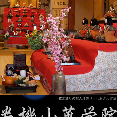
牧之通りの雛人形飾り（しおざわ雪譜