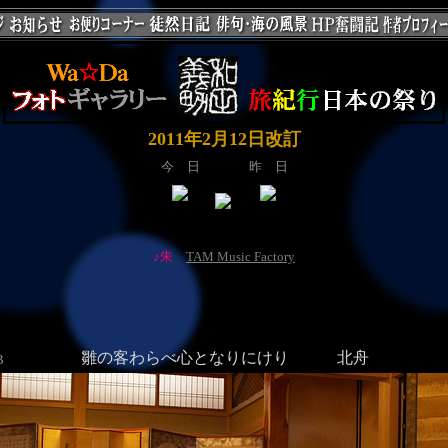
2011年2月12日改訂
今 日
昨 日
♪朱
TAM Music Factory
雛の客わらべ心となりにけり
北舟
B