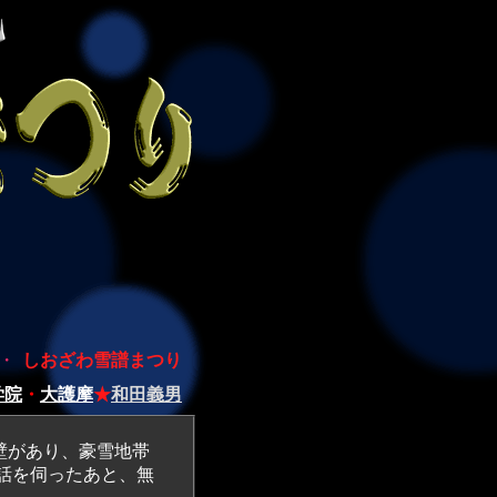
・
しおざわ雪譜まつり
学院
・
大護摩
★
和田義男
壁があり、豪雪地帯
話を伺ったあと、無