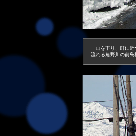
山を下り、町に近づ
流れる魚野川の前島