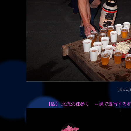
拡大写真（
【四】 北流の裸参り ～裸で激写する和