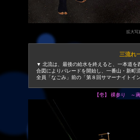
拡大写真（
三流れ
▼ 北流は、最後の給水を終えると、一本道を西進し、天神町の廻り留め地点で岡流に合流。本部役員の
合図によりパレードを開始し、一番山・新町
全員「なごみ」前の「第８回サマーナイトイ
【壱】 裸参り