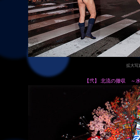
拡大写真（
【弐】 北流の撤収 ～水