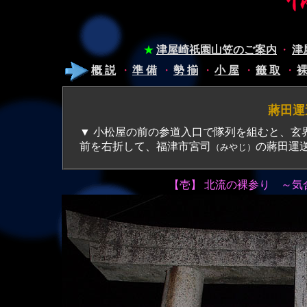
★
津屋崎祇園山笠のご案内
・
津
概 説
・
準 備
・
勢 揃
・
小 屋
・
籤 取
・
裸
蔣田運
▼ 小松屋の前の参道入口で隊列を組むと、玄界灘に向かって一直線に伸びる参道を西に進み、消防会館
前を右折して、福津市宮司
の蔣田運
（みやじ）
【壱】 北流の裸参り ～気合