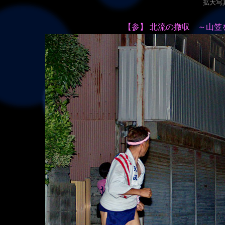
拡大写真（
【参】 北流の撤収 ～山笠を