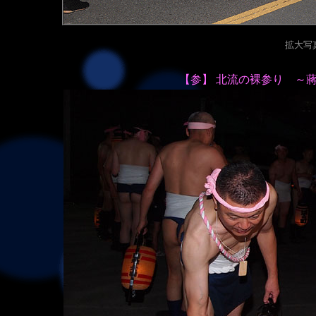
拡大写真（
【参】 北流の裸参り ～蔣