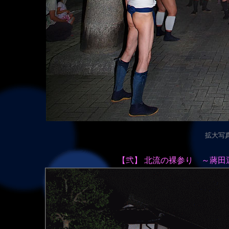
拡大写真（
【弐】 北流の裸参り ～蔣田