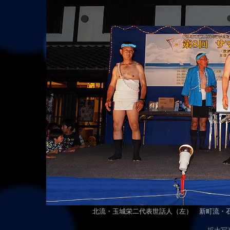
北流・玉城栄二代表世話人（左） 新町流・