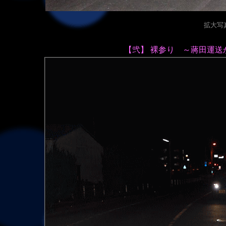
拡大写真（
【弐】 裸参り ～蔣田