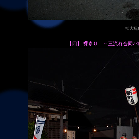
拡大写真（
【四】 裸参り ～三流れ合同