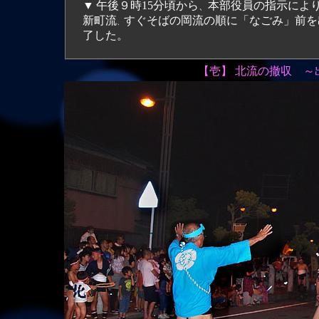
▼
午後９時15分頃から
本部役員の指示によ
、
新町流
すぐそばの岡流の順に「なごみ」前を
、
了した。
【壱】 北流の撤収 ～出