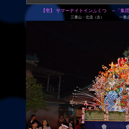
【壱】 サマーナイトインふくつ ～「集団
三番山・北流（左） 一番