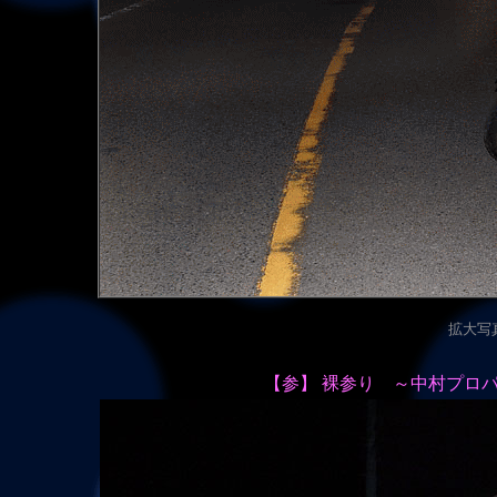
拡大写真（
【参】 裸参り ～中村プ