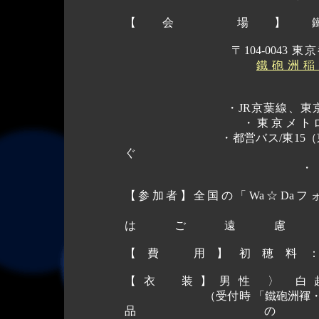
【会 場】
〒104-0043 
鐵砲洲稲
交通の
・JR京葉線、東京メトロ
・東京メトロ有楽町線
・都営バス/東15（東京駅
ぐ
【参加者】
全国の「Wa☆Da
（心臓疾患・高血
はご遠
【費 用】
初穂料：
【衣 装】
男性 〉
白
（受付時 「鐵砲洲褌・鉢巻セッ
品