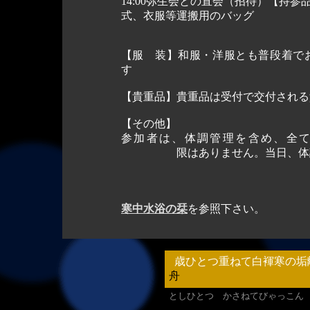
14:00
弥生会との直会（招待）
【持参
式、衣服等運搬用のバッグ
【服 装】
和服・洋服とも普段着で
【貴重品】
貴重品は受付で交付される
【その他】
参加者は、体調管理を含め、全
限はありません。当日、体調が
して
● 
寒中水浴の栞
を参照下さい。
歳ひとつ重ねて白褌寒の垢
舟
としひとつ かさねてびゃっこん