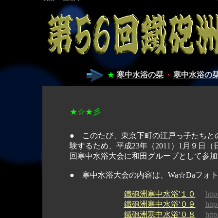
★
寒中水浴の栞
・
寒中水浴の栞
★☆★彡
● このたび、東京下町の江戸っ子たちと
験するため、平成23年（2011）1月９日
回寒中水浴大会に和田グループとして参加
● 寒中水浴大会の内容は、Wa☆Daフォ
鐵砲洲寒中水浴'１０
http
鐵砲洲寒中水浴'０９
http
鐵砲洲寒中水浴'０８
http