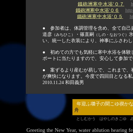
鐵砲洲寒中水浴'０７
h
鐵砲洲寒中水浴'０６
http
鐵砲洲寒中水浴'０５
h
● 参加者は、体調管理を含め、全て自己
道彦
・篠直嗣
（みちひこ）
（しの・なおつぐ）
い、統一した衣装により、神事にふさわし
● 初めての方でも気軽に寒中水浴を体験
ポートに当たりますので、安心して参加で
● 案ずるより産むが易しで、これまで、
が爽快になります。今度で四回目となる私と
2010.11.24 和田義男
年迎ふ囃子の聞こゆ禊か
舟
としむかう はやしのきこゆ 
Greeting the New Year, water ablution hearing fe