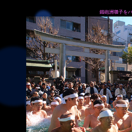
鐵砲洲囃子を