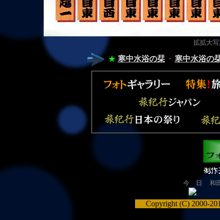
拡拡大写真
★
寒中水浴の栞
・
寒中水浴の栞
今 日
和