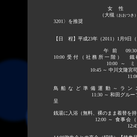
女性
（
大槻
（おおつき
3201〉を推奨
【日 程】
平成23年（2011）1月9日
午前
09:
10:00
受付（社務所一階） 鐵
10:00 ～
ミ
10:45 ～
中川文隆宮司
11:00
鳥船など準備運動～ラン
11:30 ～
和田グルー
銭湯に入浴（無料、裸のまま着替を持
12:00 ～
食事会（
12:4