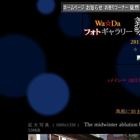
20
今
♪
メドレー（お江
鳥船に始
The midwinter ablution 
拡大写真（1800x1350）
538KB