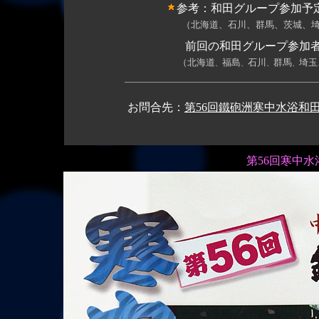
参考：和田グループ参加予
（
北海道、石川、群馬、茨城、
前回の和田グループ参加
（
北海道
福島
石川
群馬
埼玉
、
、
、
、
お問合先：
第56回鐵砲洲寒中水浴和
第56回寒中