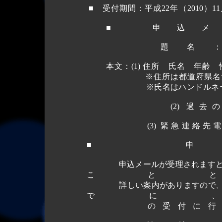
■
受付期間：
平成22年（2010）
■ 申込
題名：
本文：(1) 住所 氏名 年齢 
※住所は都道府県名だけでも
※氏名はハンドルネー
(2) 
(3) 緊急連絡
■
申込メールが受理されます
こと
詳しい案内がありますので
でに
の受付に