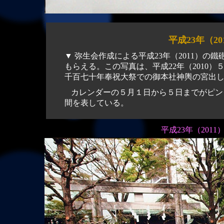
平成23年（2
▼ 弥生会作成による平成23年（2011）の鐵砲洲カレンダーは、鐵砲洲稲荷神社に参拝すると無料で
もらえる。この写真は、平成22年（2010
千百七十年奉祝大祭での御本社神輿の宮出
カレンダーの５月１日から５日までがピン
間を表している。
平成23年（201