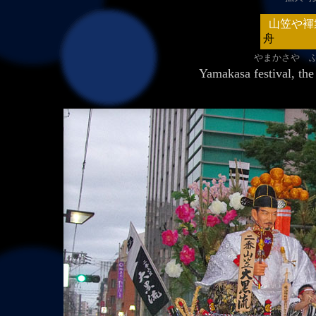
山笠や褌
舟
やまかさや 
Yamakasa festi