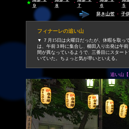
★
・
・
・
・
９
８
７
６
５
舁き山笠
・
子
フィナーレの追い山
▼ ７月15日は火曜日だったが、休暇を取ってフィナーレの追い山を激写した。一番山笠の土居流
は、午前３時に集合し
櫛田入り出発は午前
、
間が異なっているようで
三番目にスタート
、
いていた。ちょっと気が早いといえる。