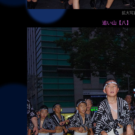
拡大写真（
追い山【八】 