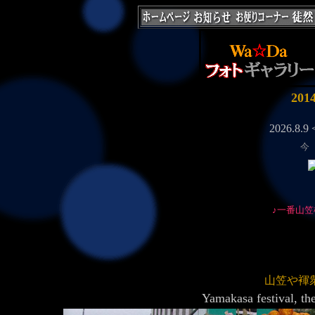
20
今
♪一番山笠
山笠や褌
Yamakasa fest