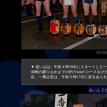
拡大写真（
▼
追い山は
午前４時59分にスタートした
、
須崎の廻り止めまでの約５kmのコースをひ
近。一番山笠は、午前５時17分に姿をあら
追い山【七