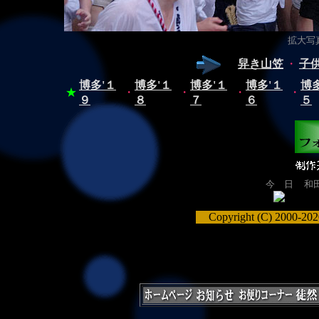
拡大写真（
舁き山笠
・
子
博多'１
博多'１
博多'１
博多'１
博多
★
・
・
・
・
９
８
７
６
５
今 日
和
Copyright (