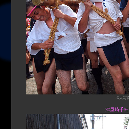
拡大写真（
津屋崎千軒を