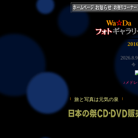
20
今
♪メド
旅と写真は元気の泉