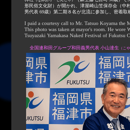
形民俗文化財）が開かれ、津屋崎山笠保存会（中村周一会長 73歳）の協力を得て、全国連和
男代表 69歳）第二期８名が北流に参加し、密着
I paid a courtesy call to Mr. Tatsuo Koyama the Mayer of Fukutsu wearing Wada happi coat o
This photo was taken at mayor's room. He wore Wada happi and welcomed All Japan Wada Group to
全国連和田グループ和田義男代表 小山達生
（こ