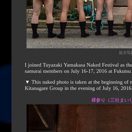
拡大写真（
I joined Tuyazaki Yamakasa Naked Festival as the reader of All Japan Wada Group Secon
▼ This naked photo is taken at the beginning of naked visit to the three shrines of Tsuyazaki T
Kitanagare Group in the evening of July 16, 2016