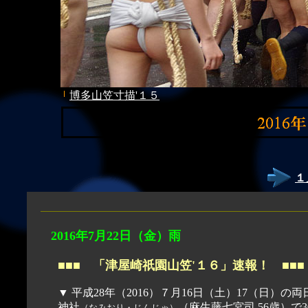
博多山笠寸描'１５
１
2016年7月
22
日（金）雨
■■■ 「津屋崎祇園山笠'１６」速報！ ■■■
▼ 平成28年（2016）７月16日（土）17（日）の
神社
（麻生藤七宮司
（なみおり・じんじゃ）