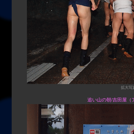
拡大写真（
追い山の朝/吉田屋（アニメ