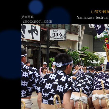
山笠や褌
Yamakasa 
拡大写真
（3000X2000)1.43MB