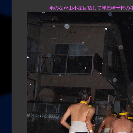
雨のなか山小屋目指して津屋崎千軒の夜道