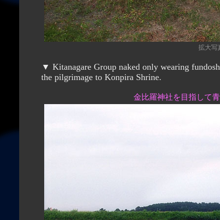
拡大写真（
▼ Kitanagare Group naked only wearing fundoshi loincloth, running on the path in the green paddy fields 
the pilgrimage to Konpira Shrine.
金比羅神社を目指して青田