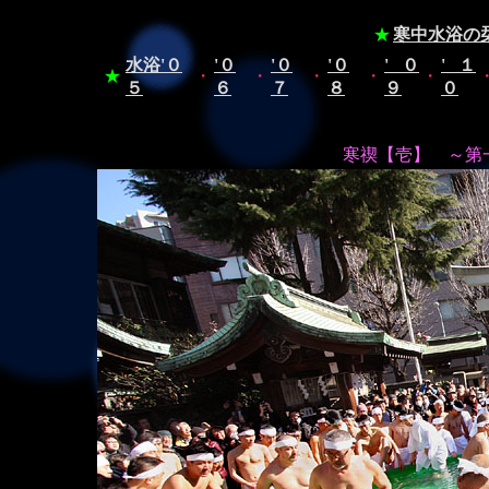
★
寒中水浴の
水浴'０
'０
'０
'０
'０
'１
★
・
・
・
・
・
５
６
７
８
９
０
寒禊【壱】 ～第一陣の