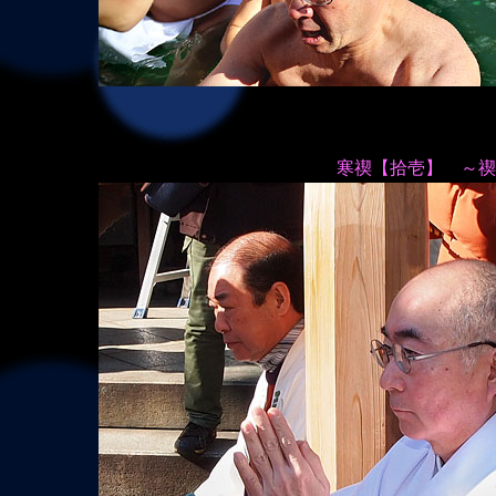
寒禊【拾壱】 ～禊中