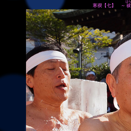
は
寒禊【七】 ～