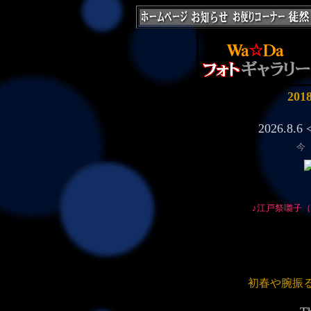
20
今
♪江戸祭囃子
初春や腕振