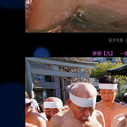
拡大写真（20
寒禊【九】 ～禊を