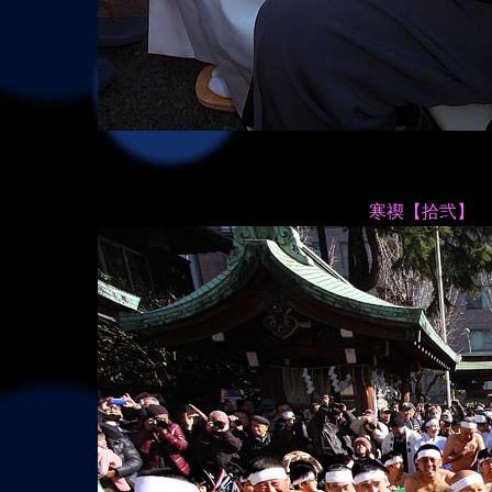
寒禊【拾弐】 ～