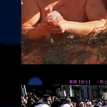
寒禊【拾七】 ～田