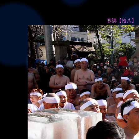
寒禊【拾八】 