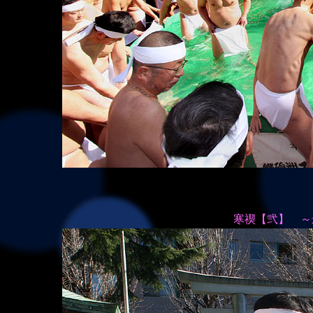
寒禊【弐】 ～最