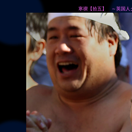
寒禊【拾五】 ～英国人