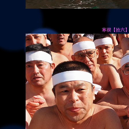
寒禊【拾六