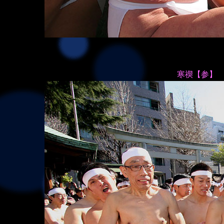
寒禊【参】