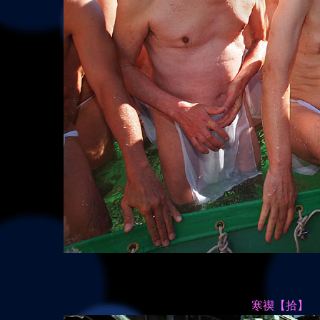
寒禊【拾】 