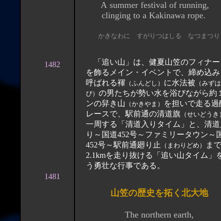
A summer festival of running,
clinging to a Kakinawa rope.
かきなわに すがりつはしる なつまつり
「追い山」は、健夏山笠のフィナー
1482
を飾るメイン・イベントで、締め込み
呼ばれる褌
に水法被
（ふんどし）
（みずは
の男たちが勢い水を浴びながら約
ぴ）
ンの舁き山
を担いで走る過
（かきやま）
レースで、駅前通の清道旗
（せいどうき
一周する「清道入りタイム」と、清道
り～国道452号～ファミリータウン～
452号～駅前通廻り止
ま
（まわりどめ）
2.1kmを走り抜ける「追い山タイム」
う勇壮な行事である。
1481
山笠の歴史を拓く北大地
The northern earth,