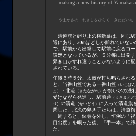
making a new history of Yamakasa
やまかさの れきしをひらく きただいち
清道旗と廻り止の横断幕は、同じ駅
通にあり、20mほどしか離れていない
で、駅前から出発して駅前に戻るコー
設定となっているが、５分毎に出発す
舁き山がすれ違うことがないように配
されている。
午後６時５分、太鼓が打ち鳴らされる
と、当番山笠である一番山笠
（いちばん
・北流
が勢い水の洗
ま）
（きたながれ）
受けながら発進し、駅前通
（えきまえど
の清道
に入って清道旗
り）
（せいどう）
周した。北流の舁き手たちは、清道旗
一周すると、鉢巻を外し、恒例の「祝
目出度」を唄った後、「手一本」で締
た。