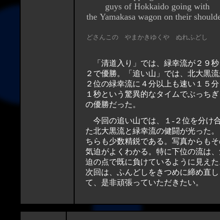
guys of Hokkaido going with
the Yamakasa wagon on their
どさんこの やまかきゆくや ぬれふどし
「清道入り」では、緑幸流が２９秒
２で優勝。「追い山」では、北大黒流
２位の緑幸流に４分以上も速い１５分
１秒という驚異的なタイムでぶっちぎ
の優勝だった。
今回の追い山では、１-２位を分け
た北大黒流と緑幸流の健闘が光った。
ちらも少数精鋭である。写真からもそ
気迫がよくわかる。特に下位の流は、
迫の点で既に負けているように見えた
次回は、ふんどしをきつめに締め直し
て、是非頑張っていただきたい。