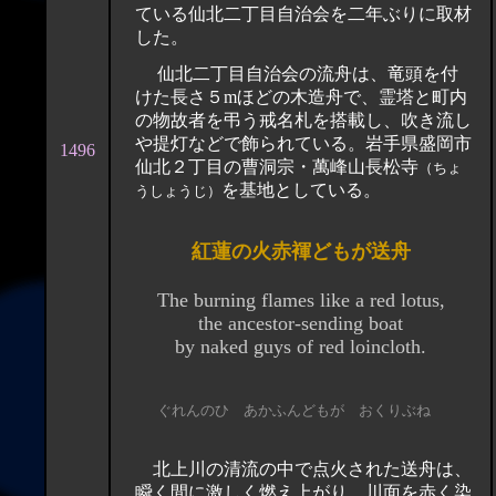
ている仙北二丁目自治会を二年ぶりに取材
した。
仙北二丁目自治会の流舟は、竜頭を付
けた長さ５mほどの木造舟で、霊塔と町内
の物故者を弔う戒名札を搭載し、吹き流し
や提灯などで飾られている。岩手県盛岡市
1496
仙北２丁目の曹洞宗・萬峰山長松寺
（ちょ
を基地としている。
うしょうじ）
紅蓮の火赤褌どもが送舟
The burning flames like a red lotus,
the ancestor-sending boat
by naked guys of red loincloth.
ぐれんのひ あかふんどもが おくりぶね
北上川の清流の中で点火された送舟は、
瞬く間に激しく燃え上がり、川面を赤く染