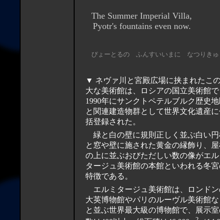
The Summer Imperial Villa,
Pyotr's fountains even now.
ぴょーとるの ふんすいいまに なつりきゅ
▼ ネヴァ川と宮殿広場に挟まれたこ
大な美術館は、ロシアの国立美術館で
1990年にサンクトペテルブルク歴史地
と関連建造物群として世界文化遺産に
括登録された。
緑と白の壁に規則正しく並ぶ白い円
と窓や壁に施された黄金の縁飾り、屋
の上に並ぶおびただしい数の像がエル
タージュ美術館の本館といわれる冬宮
特徴である。
エルミタージュ美術館は、ロンドン
大英博物館やパリのルーヴル美術館な
と並ぶ世界最大級の博物館で、展示室
2