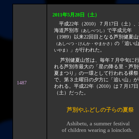
2011年5月
28
日（土）
平成22年（2010）７月17日（土）
海道芦別市
で平成元年
（あしべつし）
（1989）以来22回目となる芦別健夏
の「追い
（あしべつ・けんか・やまかさ）
」が行われた。
いやま）
芦別健夏山笠は、毎年７月中旬に行わ
れる芦別市最大の「星の降る里・芦別
夏まつり」の一環として行われる裸祭
で、第３土曜日の夕方に「追い山」が
1487
われる。平成22年（2010）は７月17日
（土）だった。
芦別やふどしの子らの夏祭
Ashibetu, a summer festival
of children wearing a loincloth.