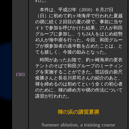
れた。
本件は、平成22年（2010）６月27日
（日）に初めて釣ヶ埼海岸で行われた夏越
の禊に続く２回目の夏の禊で、事前に当サ
イトで参加を呼びかけた結果、27人が和田
グループに参加し、うち24人をはじめ総勢
45人が海中禊を行った。今回、和田グルー
プが禊参加者の過半数を占めたことは、と
ても嬉しく、今後の励みとなった。
時間があったお陰で、釣ヶ崎海岸の更衣
テントのそばで和田グループのミーティン
グを実施することができた。世話役の新尺
1503
俊勝さんと長谷川昇司さんの紹介のあと、
褌を締めるのは初めてという全くの初心者
のために、褌の締め方や禊の作法について
講習が行われた。
褌の浜の講習夏禊
Summer ablution, a training course