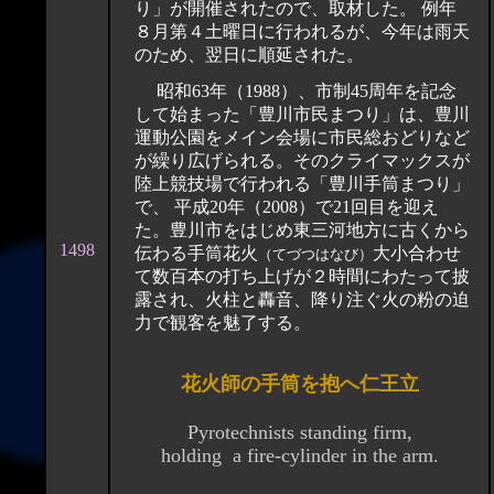
り」が開催されたので、取材した。 例年
８月第４土曜日に行われるが、今年は雨天
のため、翌日に順延された。
昭和63年（1988）、市制45周年を記念
して始まった「豊川市民まつり」は、豊川
運動公園をメイン会場に市民総おどりなど
が繰り広げられる。そのクライマックスが
陸上競技場で行われる「豊川手筒まつり」
で、 平成20年（2008）で21回目を迎え
た。豊川市をはじめ東三河地方に古くから
1498
伝わる手筒花火
大小合わせ
（てづつはなび）
て数百本の打ち上げが２時間にわたって披
露され、火柱と轟音、降り注ぐ火の粉の迫
力で観客を魅了する。
花火師の手筒を抱へ仁王立
Pyrotechnists standing firm,
holding a fire-cylinder in the arm.