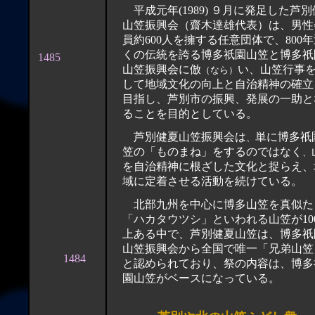
平成元年(1989) ９月に発足した芦別健夏
山笠振興会（齋木達雄代表）は、男性
員約600人を擁する任意団体で、800
くの伝統を誇る博多祇園山笠と博多祇
1485
山笠振興会に倣
い、山笠行事
（なら）
して地域文化の向上と自治精神の確立
目指し、芦別市の振興、発展の一助と
ることを目的としている。
芦別健夏山笠振興会は
単に博多祇
、
笠の「ものまね」をするのではなく
、
を自治精神に根ざした文化と捉らえ、
域に定着させる活動を続けている。
北部九州を中心に博多山笠を真似た
「ハカタウツシ」といわれる山笠が10
上ある中で、芦別健夏山笠は、博多祇
山笠振興会から全国で唯一「兄弟山笠
1484
と認められており、祭の内容は、博多
園山笠がベースになっている。