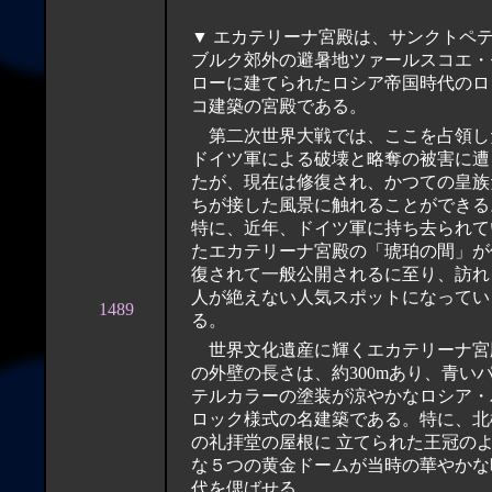
▼ エカテリーナ宮殿は、サンクトペ
ブルク郊外の避暑地ツァールスコエ・
ローに建てられたロシア帝国時代のロ
コ建築の宮殿である。
第二次世界大戦では、ここを占領し
ドイツ軍による破壊と略奪の被害に遭
たが、現在は修復され、かつての皇族
ちが接した風景に触れることができる
特に、近年、ドイツ軍に持ち去られて
たエカテリーナ宮殿の「琥珀の間」が
復されて一般公開されるに至り、訪れ
人が絶えない人気スポットになってい
1489
る。
世界文化遺産に輝くエカテリーナ宮
の外壁の長さは、約300mあり、青い
テルカラーの塗装が涼やかなロシア・
ロック様式の名建築である。特に、北
の礼拝堂の屋根に 立てられた王冠のよう
な５つの黄金ドームが当時の華やかな
代を偲ばせる。