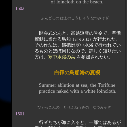
of loincloth on the beach.
1502
ふんどしの はまのこうしゅう なつみそぎ
開会式のあと、富越道彦の号令で、準備
運動に当たる鳥船
が行われた。
（とりふね）
その作法は、鐵砲洲寒中水浴で行われてい
るものとほぼ同じなので、詳しく知りたい
方は、
寒中水浴の栞
を参照されたい。
白褌の鳥船海の夏禊
Summer ablution at sea, the Torifune
practice naked with a white loincloth.
びゃっこんの とりふねうみの なつみそぎ
1501
行者たちが海に入ると、一部ではあるが