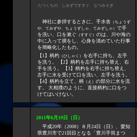
たつくちの しみずですすぐ なつみそぎ
神社に参拝するときに、手水舎
（ちょうず
で手
や、てみずや、ちょうずしゃ、てみずしゃ）
を洗い、口を漱ぐ
のは、川や海の
（すすぐ）
中に入って禊をし、心身を清めていた行事
を簡略化したもの。
【1】柄杓
を右手に持ち、左手
（ひしゃく）
を洗う。 【2】柄杓を左手に持ち替え、右
手を洗う。 【3】柄杓を右手に持ち替え、
左手に水を受けて口を洗い、左手を洗う。
【4】柄杓を立て、柄
の部分に水を流
（え）
す。 大相撲のように、直接柄杓に口をつ
けてはいけない。
2011年6月
19
日（日）
平成20年（2008）８月24日（日）、愛知
県豊川市で21回目となる「豊川手筒まつ