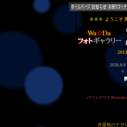
★★★
ようこそ 
20
今
赤屋根のナザ