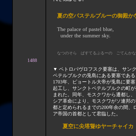
夏の空パステルブルーの御殿か
The palace of pastel blue,
under the summer sky.
なつのそら ぱすてるぶるーの ごてんかな
148
8
▼ ペトロパヴロフスク要塞は、サン
ペテルブルクの兎島にある要塞である
1703年、ピョートル大帝が兎島に要塞
起工し、サンクトペテルブルクの町が
まれた。同年、モスクワから遷都し、
シア革命により、モスクワがソ連邦の
都と定められるまでの200年余の間、
ア帝国の首都として君臨した。
夏空に尖塔聳ゆヤーチャイカ