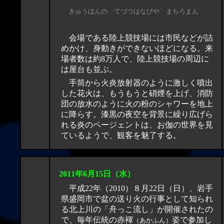
きゅうほんの てづつはなびや まちろまん
会場である陸上競技場には市民などが詰
めかけ、身動きができないほどになる。来
場者数は約8万人で、陸上競技場の周辺に
は屋台も並ぶ。
手筒から火炎放射器のように激しく噴出
した花火は、もうもうと硝煙を上げ、消防
団の放水のように火の粉のシャワーを地上
に降らす。漆黒の夜空を背景に繰り広げら
れる炎のページェントは、お伽の世界を見
ているようで、観客を魅了する。
2011年6月
15
日（水）
平成22年（2010）８月22日（日）、岩手
県盛岡市で盆の送り火の行事として知られ
る北上川の「舟っこ流し」が開催されたの
で、毎年伝統の赤褌
姿で参加し
（あかふん）