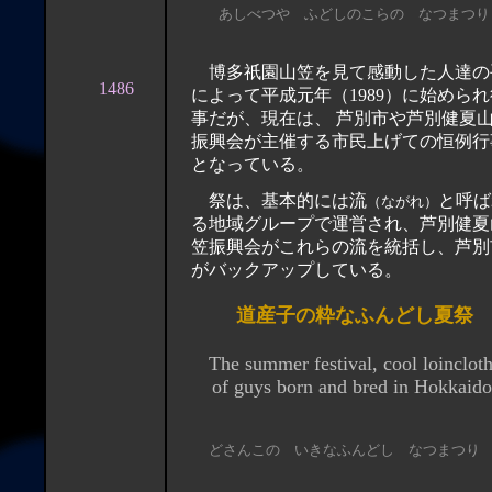
あしべつや ふどしのこらの なつまつり
博多祇園山笠を見て感動した人達の
1486
によって平成元年（1989）に始められ
事だが、現在は、 芦別市や芦別健夏山笠
振興会が主催する市民上げての恒例行
となっている。
祭は、基本的には流
と呼ば
（ながれ）
る地域グループで運営され、芦別健夏
笠振興会がこれらの流を統括し、芦別
がバックアップしている。
道産子の粋なふんどし夏祭
The summer festival, cool loincl
of guys born and bred in Hokkaido
どさんこの いきなふんどし なつまつり