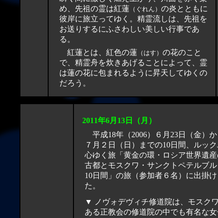
め、先祖の霊は紅蓮
の炎とともに
（ぐれん）
彼岸に旅立ってゆく。精霊流しは、先祖を
お送りするにふさわしい美しい行事であ
る。
紅蓮とは、紅色の蓮
の花のこと
（はす）
で、精霊舟を炊きあげることによって、霊
は蓮の花に包まれるように昇天してゆくの
だろう。
2011年6月
13
日（月）
平成18年（2006）６月23日（金）
７月２日（日）までの10日間、ルックJ
心ゆく旅「黄金の環・ロシア世界遺産
古都とモスクワ・サンクトペテルブル
10日間」の旅（参加者６名）に出掛け
た。
▼ ノヴォデヴィチ修道院は、モスク
ある正教会の修道院の中でも有名な女