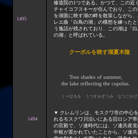
修道院の1つである。かつて、この近
チャイコフスキーが住んでおり、この
を湖面に映す湖の畔を散策しながら、
1495
レエ曲「白鳥の湖」の構想を練ったと
う逸話が残されており、この湖は「白
の湖」と呼ばれている。
クーポルを映す湖夏木陰
Tree shades of summer,
the lake reflecting the cupolas.
くーぽるを うつすみずうみ なつこかげ
▼ クレムリンは、モスクワ市の中心
1494
れるモスクワ川沿いにある旧ロシア帝
の宮殿で、ソ連時代には、ソ連共産党
中枢が置かれていたことから、ソ連共