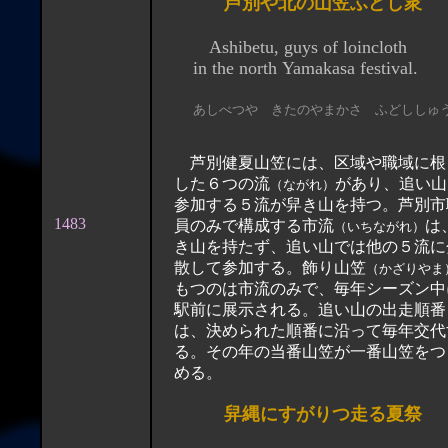
芦別や北の山笠ふどし衆
Ashibetu, guys of loincloth
in the north Yamakasa festival.
あしべつや きたのやまかさ ふどししゅ
芦別健夏山笠には、区域や職域に根
した６つの流
があり、追い山
（ながれ）
参加する５流が舁き山を持つ。芦別市
1483
員のみで構成する市流
は
（いちながれ）
き山を持たず、追い山では他の５流に
散して参加する。飾り山笠
（かざりやま
もつのは市流のみで、毎年シーズン中
駅前に展示される。追い山の出走順番
は、決められた順番に沿って毎年交代
る。その年の当番山笠が一番山笠をつ
める。
舁縄にすがりつ走る夏祭