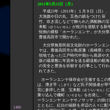
2011年5月
23
日（月）
平成23年（2011年）１月９日（日）、
大漁旗や日の丸、五色の紙をつけた笹
竹、吹き流しなどで飾られた満船飾の宝
来船
が桂川を巡航する新
（ほうらいせん）
恒例の裸祭「ホーランエンヤ」が大分県
豊後高田市で開かれた。
大分県無形民俗文化財のホーランエン
ヤは、豊後高田市が島原藩（長崎県）の
領地であった江戸時代中期から島原や大
坂の蔵屋敷に年貢米を送る廻送船の航海
の安全と豊漁を祈願する行事として行わ
れてきた。
ホーランエンヤ保存会が主催するこの
は、漕ぎ手
など氏子関係者が琴
（こぎて）
宮に参拝した後、宝来船
に
（ほうらいせん）
乗り込んで磯町
を出発し、「
（いそまち）
ーランエンヤ エンヤサノサッサ」の掛け声
とともに、紅白の福餅を岸辺の人々に配
1480