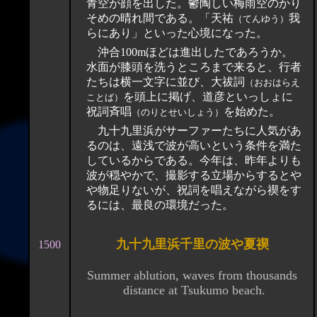
青空が顔を出した。鬱陶しい梅雨空のかり
そめの晴れ間である。「天祐
我
（てんゆう）
らにあり」といった心境になった。
沖合100mほどは進出したであろうか。
水面が膝頭を洗うところまで来ると、行者
たちは横一文字に並び、大祓詞
（おおはらえ
を頭上に掲げ、道彦といっしょに
ことば）
祝詞斉唱
を始めた。
（のりとせいしょう）
九十九里浜がサーファーたちに人気があ
るのは、遠浅で波が高いという条件を満た
しているからである。今年は、昨年よりも
波が穏やかで、撮影する立場からするとや
や物足りないが、祝詞を唱えながら禊をす
るには、最良の環境だった。
九十九里浜千里の波や夏禊
1500
Summer ablution, waves from thousands
distance at Tsukumo beach.