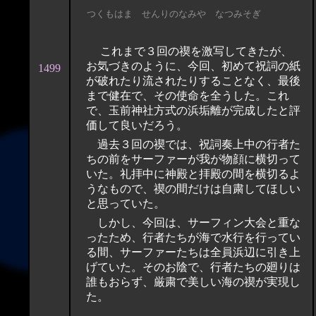
つくもはま せんりのなみや なつみそぎ
これまで３回の禊を激写してきたが、
お気づきのように、今回、初めて祝詞の紙
1499
が破れたり流されたりすることなく、最後
まで健在で、その使命を全うした。これ
で、玉前神社方式の浜垢離が完成したと評
価して良いだろう。
過去３回の禊では、祝詞奏上中の行者た
ちの前をサーファーが我が物顔に横切って
いた。礼拝中に神殿と拝殿の間を横切るよ
うなもので、禊の間だけは自粛してほしい
と思っていた。
しかし、今回は、サーフィン大会と重な
ったため、行者たちが海で水行を行ってい
る間、サーファーたちは全員浜辺に引き上
げていた。そのお陰で、行者たちの廻りは
誰もおらず、厳粛で美しい海の禊が実現し
た。