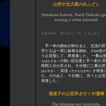
山笠や北大黒の白ふどし
Yamakasa festival, North Daikoku g
wearing a white loincloth.
やまかさや きただいこくの しろふどし
手一本の締めが終わると、北流の舁
手たちは一斉に鉢巻を締め、２km先
り止目指して、再発進した。 一番山
の祝い目出度と手一本の 所用
ちばんやま）
時間１分が足され、６分後に二番山笠
・栄流
が発進
ばんやま）
（さかえながれ）
た。そのあと、５分後に、次々と山笠
発進した。
道産子の山笠舁き行くや濡褌
The dripping-wet loincloths,