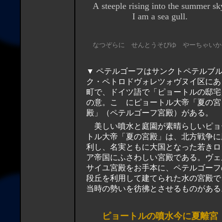
A steeple rising into the summer sk
I am a sea gull.
なつぞらに せんとうそびゆ やーちゃいか
▼ ペテルゴーフはサンクトペテルブ
ク・ペトロドヴォレツォヴヌイ区にあ
町で、ドイツ語で「ピョートルの邸宅
の意。こゝにピョートル大帝「夏の宮
殿」（ペテルゴーフ宮殿）がある。
美しい噴水と庭園が素晴らしいピョ
トル大帝「夏の宮殿」は、北方戦争に
利し、名実ともに大国となった若きロ
ア帝国にふさわしい宮殿である。ヴェ
サイユ宮殿をお手本に、ペテルゴーフ
段丘を利用して建てられた水の宮殿で
当時の勢いを彷彿とさせるものがある
ピョートルの噴水今に夏離宮