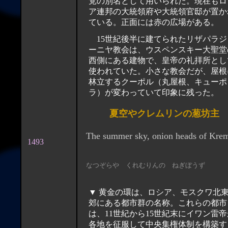
党の別名として用いられた。現在もロ
ア連邦の大統領府や大統領官邸が置か
ている。正面には赤の広場がある。
15世紀後半に建てられたリザパラジ
ーニヤ教会は、ウスペンスキー大聖堂
西側にある建物で、皇帝の礼拝所とし
使われていた。小さな教会だが、屋根
林立するクーポル（丸屋根、キューポ
ラ）が変わっていて印象に残った。
夏空やクレムリンの葱坊主
The summer sky, onion heads of Krem
1493
なつぞらや くれむりんの ねぎぼうず
▼ 黄金の環は、ロシア、モスクワ北
郊にある都市群の名称。これらの都市
は、11世紀から15世紀末にイワン雷帝
各地を征服して中央集権体制を構築す