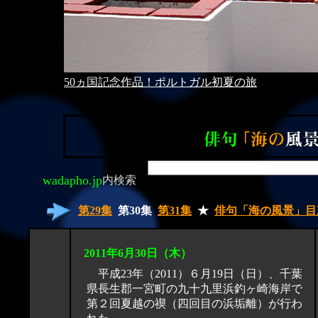
50ヵ国記念作品！ポルトガル初夏の旅
wadapho.jp
内検索
第29集
第30集
第31集
★
俳句「海の風景」目
2011年6月
30
日（木）
平成23年（2011）６月19日（日）、千葉
県長生郡一宮町の九十九里浜釣ヶ崎海岸で
第２回夏越の禊（四回目の浜垢離）が
行わ