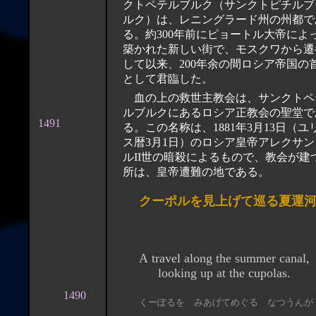
クトペテルブルク（サンクトピチルブ
ルク）は、レニングラード州の州都で
る。約300年前にピョートル大帝によ
築かれた新しい街で、モスクワから遷
して以来、200年余の間ロシア帝国の
として君臨した。
血の上の救世主教会は、サンクトペ
ルブルクにあるロシア正教会の聖堂で
1491
る。この名称は、1881年3月13日（ユ
ス暦3月1日）のロシア皇帝アレクサン
ルII世の暗殺によるもので、教会が建
所は、皇帝遭難の地である。
クーポルを見上げて巡る夏運
A travel along the summer canal,
looking up at the cupolas.
1490
くーぽるを みあげてめぐる なつうんが