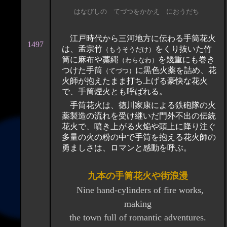
はなびしの てづつをかかえ におうだち
江戸時代から三河地方に伝わる手筒花火
1497
は、孟宗竹
をくり抜いた竹
（もうそうだけ）
筒に麻布や藁縄
を幾重にも巻き
（わらなわ）
つけた手筒
に黒色火薬を詰め、花
（てづつ）
火師が抱えたまま打ち上げる豪快な花火
で、手筒煙火とも呼ばれる。
手筒花火は、徳川家康による鉄砲隊の火
薬製造の流れを受け継いだ門外不出の伝統
花火で、噴き上がる火焔や頭上に降り注ぐ
多量の火の粉の中で手筒を抱える花火師の
勇ましさは、ロマンと感動を呼ぶ。
九本の手筒花火や街浪漫
Nine hand-cylinders of fire works,
making
the town full of romantic adventures.