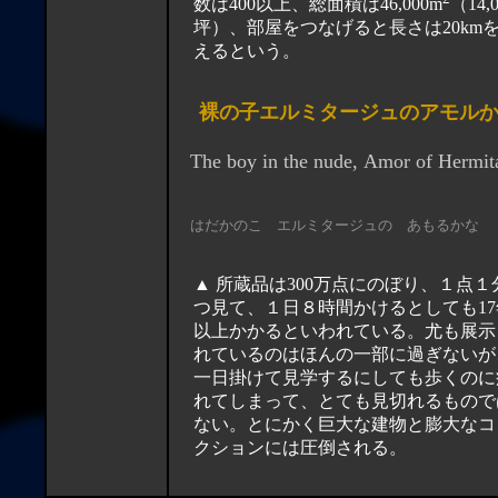
数は400以上、総面積は46,000m
（14,0
坪）、部屋をつなげると長さは20km
えるという。
裸の子エルミタージュのアモル
The boy in the nude, Amor of Hermit
はだかのこ エルミタージュの あもるかな
▲ 所蔵品は300万点にのぼり、１点１
つ見て、１日８時間かけるとしても17
以上かかるといわれている。尤も展示
れているのはほんの一部に過ぎないが
一日掛けて見学するにしても歩くのに
れてしまって、とても見切れるもので
ない。とにかく巨大な建物と膨大なコ
クションには圧倒される。