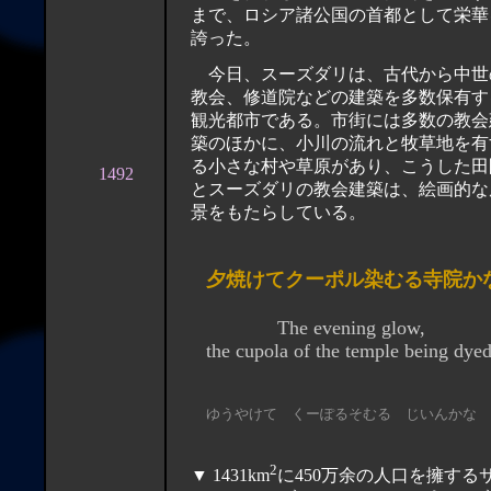
まで、ロシア諸公国の首都として栄華
誇った。
今日、スーズダリは、古代から中世
教会、修道院などの建築を多数保有す
観光都市である。市街には多数の教会
築のほかに、小川の流れと牧草地を有
る小さな村や草原があり、こうした田
1492
とスーズダリの教会建築は、絵画的な
景をもたらしている。
夕焼けてクーポル染むる寺院か
The evening glow,
the cupola of the temple being dy
ゆうやけて くーぽるそむる じいんかな
2
▼ 1431km
に450万余の人口を擁する